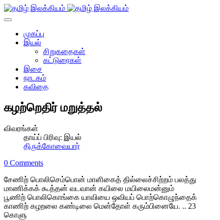
முகப்பு
இயல்
சிறுகதைகள்
கட்டுரைகள்
இசை
நாடகம்
கவிதை
கழற்றெதிர் மறுத்தல்
விவரங்கள்
தாய்ப் பிரிவு:
இயல்
திருக்கோவையார்
0 Comments
சேணிற் பொலிசெம்பொன் மாளிகைத் தில்லைச்சிற்றம் பலத்து
மாணிக்கக் கூத்தன் வடவான் கயிலை மயிலைமன்னும்
பூணிற் பொலிகொங்கை யாவியை ஒவியப் பொற்கொழுந்தைக்
காணிற் கழறலை கண்டிலை மென்தோள் கரும்பினையே. .. 23
கொளு