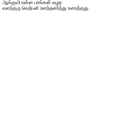
ஆங்குயி ரன்ன பாங்கன் கழற
வளந்தரு வெற்பன் உளந்தளர்ந்து உரைத்தது.