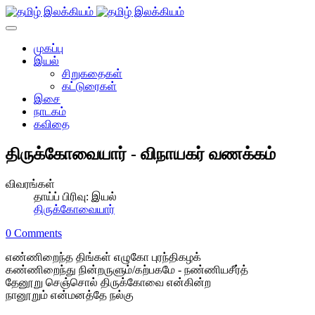
முகப்பு
இயல்
சிறுகதைகள்
கட்டுரைகள்
இசை
நாடகம்
கவிதை
திருக்கோவையார் - விநாயகர் வணக்கம்
விவரங்கள்
தாய்ப் பிரிவு:
இயல்
திருக்கோவையார்
0 Comments
எண்ணிறைந்த திங்கள் எழுகோ புரந்திகழக்
கண்ணிறைந்து நின்றருளும்/கற்பகமே - நண்ணியசீர்த்
தேனூறு செஞ்சொல் திருக்கோவை என்கின்ற
நானூறும் என்மனத்தே நல்கு