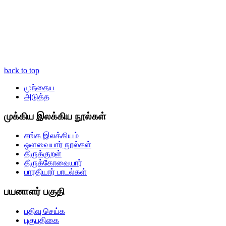
back to top
முந்தைய
அடுத்த
முக்கிய இலக்கிய நூல்கள்
சங்க இலக்கியம்
ஒளவையார் நூல்கள்
திருக்குறள்
திருக்கோவையார்
பாரதியார் பாடல்கள்
பயனாளர் பகுதி
பதிவு செய்க
புகுபதிகை