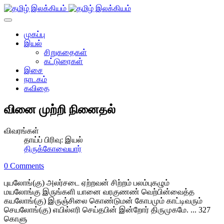
முகப்பு
இயல்
சிறுகதைகள்
கட்டுரைகள்
இசை
நாடகம்
கவிதை
வினை முற்றி நினைதல்
விவரங்கள்
தாய்ப் பிரிவு:
இயல்
திருக்கோவையார்
0 Comments
புயலோங்(கு) அலர்சடை ஏற்றவன் சிற்றம் பலம்புகழும்
மயலோங்கு இருங்களி யானை வரகுணண் வெற்பின்வைத்த
கயலோங்(கு) இருஞ்சிலை கொண்டுமன் கோபமும் காட்டிவரும்
செயலோங்(கு) எயில்எரி செய்தபின் இன்றோர் திருமுகமே. ... 327
கொளு