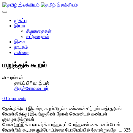
முகப்பு
இயல்
சிறுகதைகள்
கட்டுரைகள்
இசை
நாடகம்
கவிதை
மறுத்துக் கூறல்
விவரங்கள்
தாய்ப் பிரிவு:
இயல்
திருக்கோவையார்
0 Comments
தேன்திக்(கு) இலங்கு கழல்அழல் வண்ணன்சிற் றம்பலத்(து)எங்
கோன்திக்(கு) இலங்குதிண் தோள் கொண்டல் கண்டன்
குழைஎழில்நாண்
போன்(று)இக் கடிமலர்க் காந்தளும் போந்தவன் கையனல் போல்
தோன்றிக் கடிமல ரும்பொய்ம்மை யோமெய்யில் தோன்றுவதே. ... 325