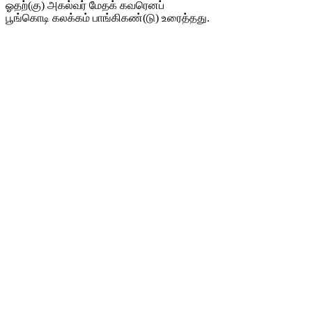
ஓதற்(கு) அகல்வர் மேதக் கவரெனப்
பூங்கொடி கலக்கம் பாங்கிகண்(டு) உரைத்தது.