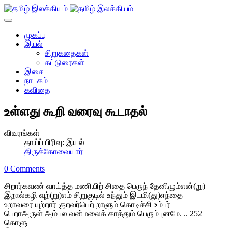
முகப்பு
இயல்
சிறுகதைகள்
கட்டுரைகள்
இசை
நாடகம்
கவிதை
உள்ளது கூறி வரைவு கூடாதல்
விவரங்கள்
தாய்ப் பிரிவு:
இயல்
திருக்கோவையார்
0 Comments
சிறார்கவண் வாய்த்த மணியிற் சிதை பெருந் தேனிழும்என்(று)
இறால்கழி வுற்(று)எம் சிறுகுடில் உந்தும் இடமி(து)எந்தை
உறாவரை யுற்றார் குறவர்பெற் றாளும் கொடிச்சி உம்பர்
பெறாஅருள் அம்பல வன்மலைக் காத்தும் பெரும்புனமே. .. 252
கொளு