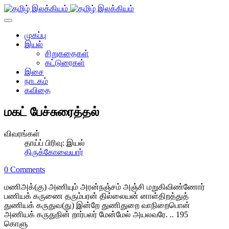
முகப்பு
இயல்
சிறுகதைகள்
கட்டுரைகள்
இசை
நாடகம்
கவிதை
மகட் பேச்சுரைத்தல்
விவரங்கள்
தாய்ப் பிரிவு:
இயல்
திருக்கோவையார்
0 Comments
மணிஅக்(கு) அணியும் அரன்நஞ்சம் அஞ்சி மறுகிவிண்ணோர்
பணியக் கருணை தரும்பரன் தில்லையன் னாள்திறத்துத்
துணியக் கருதுவ(து) இன்றே துணிதுறை வாநிறைபொன்
அணியக் கருதுநின் றார்பலர் மேன்மேல் அயலவரே. .. 195
கொளு