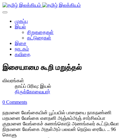
முகப்பு
இயல்
சிறுகதைகள்
கட்டுரைகள்
இசை
நாடகம்
கவிதை
இசையாமை கூறி மறுத்தல்
விவரங்கள்
தாய்ப் பிரிவு:
இயல்
திருக்கோவையார்
0 Comments
நறமனை வேங்கையின் பூப்பயில் பாறையை நாகநண்ணி
மறமனை வேங்கை எனநனி அஞ்சும்அஞ் சார்சிலம்பா
குறமனை வேங்கைச் சுணங்கொடு அணங்கலர் கூட்டுபவோ
நிறமனை வேங்கை அதள்அம் பலவன் நெடுவ ரையே. .. 96
கொளு