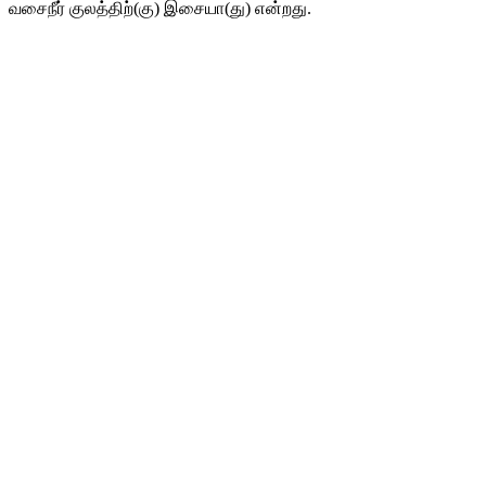
வசைநீர் குலத்திற்(கு) இசையா(து) என்றது.