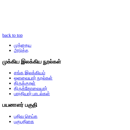
back to top
முந்தைய
அடுத்த
முக்கிய இலக்கிய நூல்கள்
சங்க இலக்கியம்
ஒளவையார் நூல்கள்
திருக்குறள்
திருக்கோவையார்
பாரதியார் பாடல்கள்
பயனாளர் பகுதி
பதிவு செய்க
புகுபதிகை