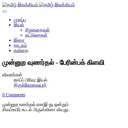
முகப்பு
இயல்
சிறுகதைகள்
கட்டுரைகள்
இசை
நாடகம்
கவிதை
முன்னுற வுணர்தல் - பேரின்பக் கிளவி
விவரங்கள்
தாய்ப் பிரிவு:
இயல்
திருக்கோவையார்
0 Comments
முன்னுற உணர்தல் எனஇ·து ஒன்றும்
சிவம்உயிர் கூடல் அருள்வினா வியது.