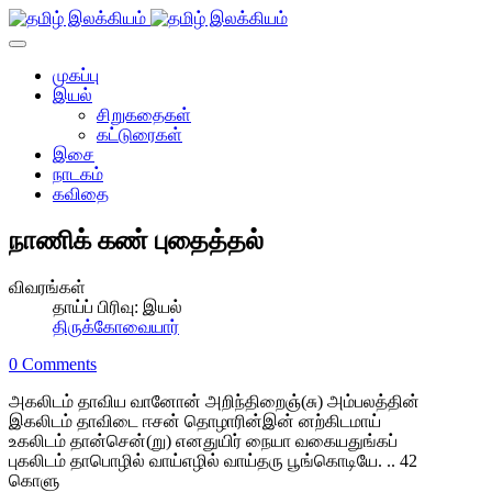
முகப்பு
இயல்
சிறுகதைகள்
கட்டுரைகள்
இசை
நாடகம்
கவிதை
நாணிக் கண் புதைத்தல்
விவரங்கள்
தாய்ப் பிரிவு:
இயல்
திருக்கோவையார்
0 Comments
அகலிடம் தாவிய வானோன் அறிந்திறைஞ்(சு) அம்பலத்தின்
இகலிடம் தாவிடை ஈசன் தொழாரின்இன் னற்கிடமாய்
உகலிடம் தான்சென்(று) எனதுயிர் நையா வகையதுங்கப்
புகலிடம் தாபொழில் வாய்எழில் வாய்தரு பூங்கொடியே. .. 42
கொளு