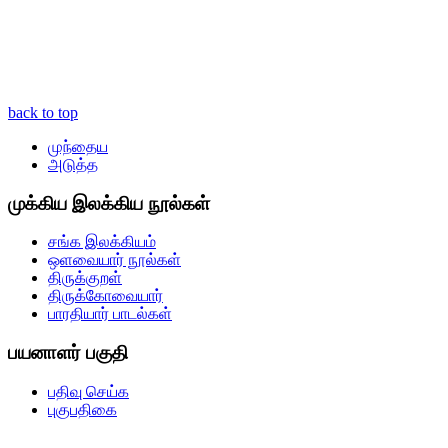
back to top
முந்தைய
அடுத்த
முக்கிய இலக்கிய நூல்கள்
சங்க இலக்கியம்
ஒளவையார் நூல்கள்
திருக்குறள்
திருக்கோவையார்
பாரதியார் பாடல்கள்
பயனாளர் பகுதி
பதிவு செய்க
புகுபதிகை