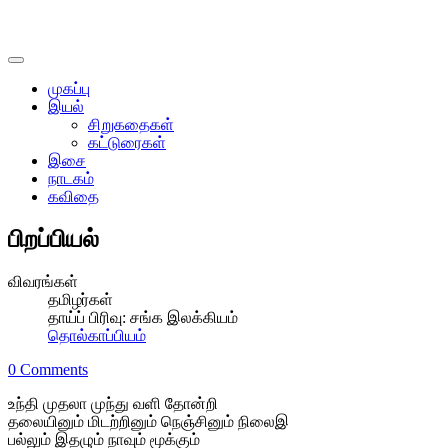
முகப்பு
இயல்
சிறுகதைகள்
கட்டுரைகள்
இசை
நாடகம்
கவிதை
பிறப்பியல்
விவரங்கள்
தமிழர்கள்
தாய்ப் பிரிவு:
சங்க இலக்கியம்
தொல்காப்பியம்
0 Comments
உந்தி முதலா முந்து வளி தோன்றி
தலையினும் மிடற்றினும் நெஞ்சினும் நிலைஇ
பல்லும் இதழும் நாவும் மூக்கும்