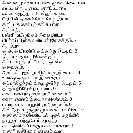
அண்ணமும் உளப்பட எண் முறை நிலையான்
உறுப்பு உற்று அமைய நெறிப்பட நாடி
எல்லா எழுத்தும் சொல்லும் காலை
பிறப்பின் ஆக்கம் வேறு வேறு இயல
திறப்படத் தெரியும் காட்சியான. 1
அவ் வழி,
பன்னீர் உயிரும் தம் நிலை திரியா
மிடற்றுப் பிறந்த வளியின் இசைக்கும். 2
அவற்றுள்,
அ ஆ ஆயிரண்டு அங்காந்து இயலும். 3
இ ஈ எ ஏ ஐ என இசைக்கும்
அப் பால் ஐந்தும் அவற்று ஓரன்ன
அவைதாம்,
அண்பல் முதல் நா விளிம்பு உறல் உடைய. 4
உ ஊ ஒ ஓ ஔ என இசைக்கும்
அப் பால் ஐந்தும் இதழ் குவிந்து இயலும். 5
தம்தம் திரிபே சிறிய என்ப. 6
ககார ஙகாரம் முதல் நா அண்ணம். 7
சகார ஞகாரம் இடை நா அண்ணம். 8
டகார ணகாரம் நுனி நா அண்ணம். 9
அவ் ஆறு எழுத்தும் மூ வகைப் பிறப்பின. 10
அண்ணம் நண்ணிய பல் முதல் மருங்கில்
நா நுனி பரந்து மெய் உற ஒற்ற
தாம் இனிது பிறக்கும் தகார நகாரம். 11
அணரி நுனி நா அண்ணம் ஒற்ற