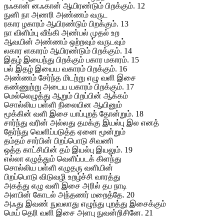
றஃகான் னஃகான் ஆயிரண்டும் பிறக்கும். 12
நுனி நா அணரி அண்ணம் வருட
ரகார ழகாரம் ஆயிரண்டும் பிறக்கும். 13
நா விளிம்பு வீங்கி அண்பல் முதல் உற
ஆவயின் அண்ணம் ஒற்றவும் வருடவும்
லகார ளகாரம் ஆயிரண்டும் பிறக்கும். 14
இதழ் இயைந்து பிறக்கும் பகார மகாரம். 15
பல் இதழ் இயைய வகாரம் பிறக்கும். 16
அண்ணம் சேர்ந்த மிடற்று எழு வளி இசை
கண்ணுற்று அடைய யகாரம் பிறக்கும். 17
மெல்லெழுத்து ஆறும் பிறப்பின் ஆக்கம்
சொல்லிய பள்ளி நிலையின ஆயினும்
மூக்கின் வளி இசை யாப்புறத் தோன்றும். 18
சார்ந்து வரின் அல்லது தமக்கு இயல்பு இல எனத்
தேர்ந்து வெளிப்படுத்த ஏனை மூன்றும்
தம்தம் சார்பின் பிறப்பொடு சிவணி
ஒத்த காட்சியின் தம் இயல்பு இயலும். 19
எல்லா எழுத்தும் வெளிப்படக் கிளந்து
சொல்லிய பள்ளி எழுதரு வளியின்
பிறப்பொடு விடுவழி உறழ்ச்சி வாரத்து
அகத்து எழு வளி இசை அரில் தப நாடி
அளபின் கோடல் அந்தணர் மறைத்தே. 20
அஃது இவண் நுவலாது எழுந்து புறத்து இசைக்கும்
மெய் தெரி வளி இசை அளபு நுவன்றிசினே. 21