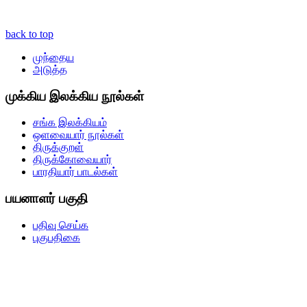
back to top
முந்தைய
அடுத்த
முக்கிய இலக்கிய நூல்கள்
சங்க இலக்கியம்
ஒளவையார் நூல்கள்
திருக்குறள்
திருக்கோவையார்
பாரதியார் பாடல்கள்
பயனாளர் பகுதி
பதிவு செய்க
புகுபதிகை