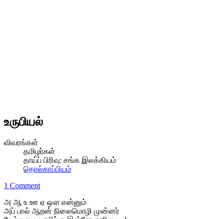
உருபியல்
விவரங்கள்
தமிழர்கள்
தாய்ப் பிரிவு:
சங்க இலக்கியம்
தொல்காப்பியம்
1 Comment
அ ஆ உ ஊ ஏ ஔ என்னும்
அப் பால் ஆறன் நிலைமொழி முன்னர்