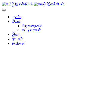
முகப்பு
இயல்
சிறுகதைகள்
கட்டுரைகள்
இசை
நாடகம்
கவிதை