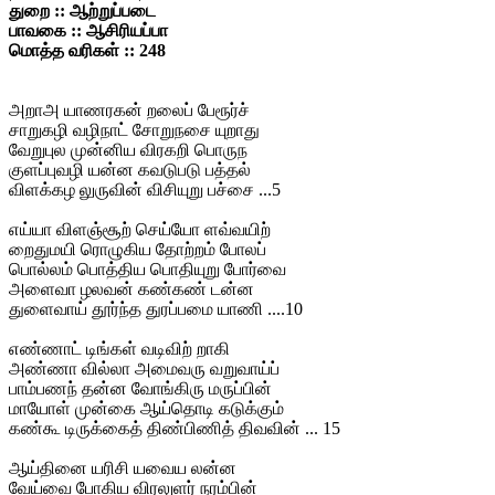
துறை :: ஆற்றுப்படை
பாவகை :: ஆசிரியப்பா
மொத்த வரிகள் :: 248
அறாஅ யாணரகன் றலைப் பேரூர்ச்
சாறுகழி வழிநாட் சோறுநசை யுறாது
வேறுபுல முன்னிய விரகறி பொருந
குளப்புவழி யன்ன கவடுபடு பத்தல்
விளக்கழ லுருவின் விசியுறு பச்சை ...5
எய்யா விளஞ்சூற் செய்யோ ளவ்வயிற்
றைதுமயி ரொழுகிய தோற்றம் போலப்
பொல்லம் பொத்திய பொதியுறு போர்வை
அளைவா ழலவன் கண்கண் டன்ன
துளைவாய் தூர்ந்த துரப்பமை யாணி ....10
எண்ணாட் டிங்கள் வடிவிற் றாகி
அண்ணா வில்லா அமைவரு வறுவாய்ப்
பாம்பணந் தன்ன வோங்கிரு மருப்பின்
மாயோள் முன்கை ஆய்தொடி கடுக்கும்
கண்கூ டிருக்கைத் திண்பிணித் திவவின் ... 15
ஆய்தினை யரிசி யவைய லன்ன
வேய்வை போகிய விரலுளர் நரம்பின்