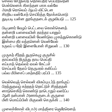
செல்வ சேறுமெந் தொல்பதிர் பெயர்ந்தென
மெல்லெனக் கிளந்தன மாக வல்லே
அகறி ரொவெம் ஆயம் விட்டென
சிரறிய வன்போற் செயிர்த்த நோக்கமொடு
துடியடி யன்ன தூங்குநடைக் குழவியடு .... 125
பிடிபுணர் வேழம் பெட்டவை கொள்கெனத்
தன்னறி யளவையின் தரத்தர யானும்
என்னறி யளவையின் வேண்டுவ முகந்துகொண்டு
இன்மை தீர வந்தனென் வென்வேல்
உருவப் ப·றேர் இளையோன் சிறுவன் ... 130
முருகற் சீற்றத் துருகெழு குருசில்
தாய்வயிற் றிருந்து தாய மெய்தி
எய்யாத் தெவ்வர் ஏவல் கேட்பச்
செய்யார் தேஎம் தெருமரல் கலிப்பப்
பவ்வ மீமிசைப் பகற்கதிர் பரப்பி ... 135
வெல்வெஞ் செல்வன் விசும்புபடர்ந் தாங்குப்
பிறந்துதவழ் கற்றதற் றொட்டுச் சிறந்தநன்
னாடுசெகிற் கொண்டு நாடொறும் வளர்ப்ப
ஆளி நன்மான் அணங்குடைக் குருளை
மீளி மொய்ம்பின் மிகுவலி செருக்கி ... 140
முலைக்கோள் விடாஅ மாத்திரை ஞெரேரெனத்