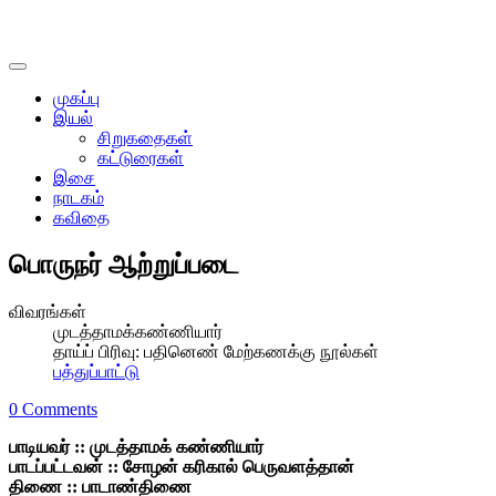
முகப்பு
இயல்
சிறுகதைகள்
கட்டுரைகள்
இசை
நாடகம்
கவிதை
பொருநர் ஆற்றுப்படை
விவரங்கள்
முடத்தாமக்கண்ணியார்
தாய்ப் பிரிவு:
பதினெண் மேற்கணக்கு நூல்கள்
பத்துப்பாட்டு
0 Comments
பாடியவர் :: முடத்தாமக் கண்ணியார்
பாடப்பட்டவன் :: சோழன் கரிகால் பெருவளத்தான்
திணை :: பாடாண்திணை