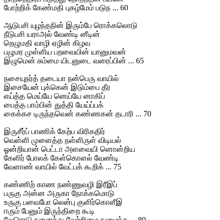
போற்றிக் கேண்மதி புகழ்மேம் படுந ... 60
ஆடுபசி யுழந்தநின் இரும்பே ரொக்கலொடு
நீடுபசி யராஅல் வேண்டி னீடின்
றெழுமதி வாழி ஏழின் கிழவ
பழுமர முள்ளிய பறவையின் யானுமவன்
இழுமென் சும்மை யிடனுடை வரைப்பின் ... 65
நசையுநர்த் தடையா நன்பெரு வாயில்
இசையேன் புக்கென் இடும்பை தீர
எய்த்த மெய்யே னெய்யே னாகிப்
பைத்த பாம்பின் துத்தி யேய்ப்பக்
கைக்கச டிருந்தவென் கண்ணகன் தடாரி ... 70
இருசீர்ப் பாணிக் கேற்ப விரிகதிர்
வெள்ளி முளைத்த நள்ளிருள் விடியல்
ஓன்றியான் பெட்டா அளவையி னொன்றிய
கேளிர் போலக் கேள்கொளல் வேண்டி
வேளாண் வாயில் வேட்பக் கூறிக் ... 75
கண்ணிற் காண நண்ணுவழி இரீஇப்
பருகு அன்ன அருகா நோக்கமொடு
உருகு பவைபோ லென்பு குளிர்கொளீஇ
ஈரும் பேனும் இருந்திறை கூடி
வேரொடு நனைந்து வேற்றிழை நுழைந்த ... 80