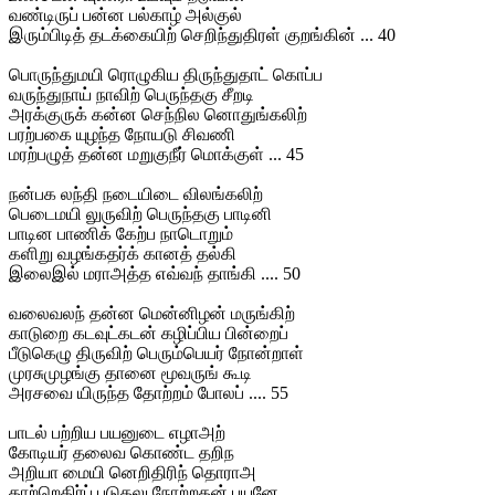
வண்டிருப் பன்ன பல்காழ் அல்குல்
இரும்பிடித் தடக்கையிற் செறிந்துதிரள் குறங்கின் ... 40
பொருந்துமயி ரொழுகிய திருந்துதாட் கொப்ப
வருந்துநாய் நாவிற் பெருந்தகு சீறடி
அரக்குருக் கன்ன செந்நில னொதுங்கலிற்
பரற்பகை யுழந்த நோயடு சிவணி
மரற்பழுத் தன்ன மறுகுநீர் மொக்குள் ... 45
நன்பக லந்தி நடையிடை விலங்கலிற்
பெடைமயி லுருவிற் பெருந்தகு பாடினி
பாடின பாணிக் கேற்ப நாடொறும்
களிறு வழங்கதர்க் கானத் தல்கி
இலைஇல் மராஅத்த எவ்வந் தாங்கி .... 50
வலைவலந் தன்ன மென்னிழன் மருங்கிற்
காடுறை கடவுட்கடன் கழிப்பிய பின்றைப்
பீடுகெழு திருவிற் பெரும்பெயர் நோன்றாள்
முரசுமுழங்கு தானை மூவருங் கூடி
அரசவை யிருந்த தோற்றம் போலப் .... 55
பாடல் பற்றிய பயனுடை எழாஅற்
கோடியர் தலைவ கொண்ட தறிந
அறியா மையி னெறிதிரிந் தொராஅ
தாற்றெதிர்ப் படுதலு நோற்றதன் பயனே