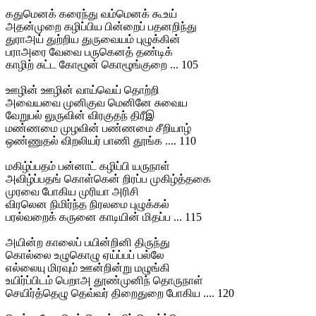
கதுமெனக் கரைந்து வம்மெனக் கூஉய்
அதன்முறை கழிப்பிய பின்றைப் பதனறிந்து
துராஅய் துற்றிய துருவையம் புழுக்கின்
பராஅரை வேவை பருகெனத் தண்டிக்
காழிற் சுட்ட கோழூன் கொழூங்குறை ... 105
ஊழின் ஊழின் வாய்வெய் தொற்றி
அவையவை முனிகுவ மெனினே சுவைய
வேறுபல் லுருவின் விரகுதந் திரீஇ
மண்ணமை முழவின் பண்ணமை சீறியாழ்
ஒண்ணுதல் விறலியர் பாணி தூங்க .... 110
மகிழ்ப்பதம் பன்னாட் கழிப்பி யருநாள்
அவிழ்ப்பதங் கொள்கென் றிரப்ப முகிழ்த்தகை
முரவை போகிய முரியா அரிசி
விரலென நிமிர்ந்த நிரலமை புழுக்கல்
பரல்வறைக் கருனை காடியின் மிதப்ப ... 115
அயின்ற காலைப் பயின்றினி திருந்து
கொல்லை உழுகொழு ஏய்ப்பப் பல்லே
எல்லையு மிரவும் ஊன்றின்று மழுங்கி
உயிர்ப்பிடம் பெறாஅ தூண்முனிந் தொருநாள்
செயிர்த்தெழு தெவ்வர் திறைதுறை போகிய .... 120