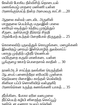
கேள்வி போகிய நீள்விசித் தொடையல்
மணங்கமழ் மாதரை மண்ணி யன்ன
அணங்குமெய்ந் நின்ற அமைவரு காட்சி ....20
ஆறலை கள்வர் படைவிட அருளின்
மாறுதலை பெயர்க்கு மருவுஇன் பாலை
வாரியும் வடித்தும் உந்தியு முறழ்ந்தும்
சீருடை நன்மொழி நீரொடு சிதறி
அறல்போற் கூந்தல் பிறைபோல் திருநுதற் ... 25
கொலைவிற் புருவத்துக் கொழுங்கடை மழைக்கண்
இலவிதழ் புரையும் இன்மொழித் துவர்வாய்ப்
பலஉறு முத்திற் பழிதீர் வெண்பல்
மயிர்குறை கருவி மாண்கடை யன்ன
பூங்குழை ஊசற் பொறைசால் காதின் ... 30
நாண்அடச் சாய்ந்த நலங்கிள ரெருத்தின்
ஆடமைப் பணைத்தோ ளரிமயிர் முன்கை
நெடுவரை மிசைஇய காந்தள் மெல்விரற்
கிளிவா யப்பி னொளிவிடு வள்ளுகிர்
அணங்கென உருத்த சுணங்கணி யாகத் ... 35
தீர்க்கிடை போகா ஏரிள வனமுலை
நீர்ப்பெயற் சுழியி னிறைந்த கொப்பூழ்
உண்டென வுணரா உயவும் நடுவின்