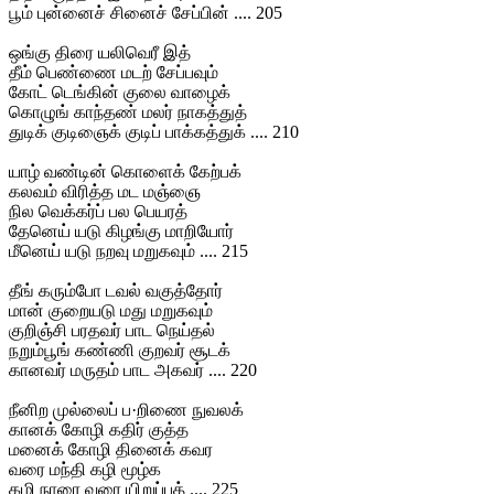
பூம் புன்னைச் சினைச் சேப்பின் .... 205
ஒங்கு திரை யலிவெரீ இத்
தீம் பெண்ணை மடற் சேப்பவும்
கோட் டெங்கின் குலை வாழைக்
கொழுங் காந்தண் மலர் நாகத்துத்
துடிக் குடிஞைக் குடிப் பாக்கத்துக் .... 210
யாழ் வண்டின் கொளைக் கேற்பக்
கலவம் விரித்த மட மஞ்ஞை
நில வெக்கர்ப் பல பெயரத்
தேனெய் யடு கிழங்கு மாறியோர்
மீனெய் யடு நறவு மறுகவும் .... 215
தீங் கரும்போ டவல் வகுத்தோர்
மான் குறையடு மது மறுகவும்
குறிஞ்சி பரதவர் பாட நெய்தல்
நறும்பூங் கண்ணி குறவர் சூடக்
கானவர் மருதம் பாட அகவர் .... 220
நீனிற முல்லைப் ப·றிணை நுவலக்
கானக் கோழி கதிர் குத்த
மனைக் கோழி தினைக் கவர
வரை மந்தி கழி மூழ்க
கழி நாரை வரை யிறுப்பத் .... 225