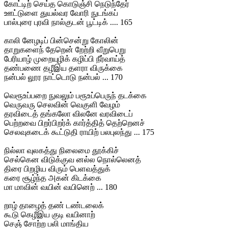
கோட்டிற் செய்த கொடுஞ்சி நெடுந்தேர்
ஊட்டுளை துயல்வர வோரி நுடங்கப்
பால்புரை புரவி நால்குடன் பூட்டிக் .... 165
காலி னேழடிப் பின்சென்று கோலின்
தாறுகளைந் தேறென் றேற்றி வீறுபெறு
பேரியாழ் முறையுழிக் கழிப்பி நீர்வாய்த்
தண்பணை தழீஇய தளரா விருக்கை
நன்பல் லூர நாட்டொடு நன்பல் ... 170
வெரூஉப்பறை நுவலும் பரூஉப்பெருந் தடக்கை
வெருவரு செலவின் வெகுளி வேழம்
தரவிடைத் தங்கலோ விலனே வரவிடைப்
பெற்றவை பிறர்பிறர்க் கார்த்தித் தெற்றெனச்
செலவுகடைக் கூட்டுதி ராயிற் பலபுலந்து ... 175
நில்லா வுலகத்து நிலைமை தூக்கிச்
செல்கென விடுக்குவ னல்ல நொல்லெனத்
திரை பிறழிய விரும் பெளவத்துக்
கரை சூழ்ந்த அகன் கிடக்கை
மா மாவின் வயின் வயினெற் ... 180
றாழ் தாழைத் தண் டண்டலைக்
கூடு கெழீஇய குடி வயினாற்
செஞ் சோற்ற பலி மாங்திய