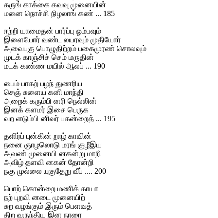
கருங் காக்கை கவவு முனையின்
மனை நொச்சி நிழலாங் கண் ... 185
ஈற்றி யாமைதன் பார்ப்பு ஓம்பவும்
இளையோர் வண்ட லயரவும் முதியோர்
அவைபுகு பொழுதிற்றம் பகைமுரண் சொலவும்
முடக் காஞ்சிச் செம் மருதின்
மடக் கண்ண மயில் ஆலப் ... 190
பைம் பாகற் பழந் துணரிய
செஞ் சுளைய கனி மாந்தி
அறைக் கரும்பி னரி நெல்லின்
இனக் களமர் இசை பெருக
வற ளடும்பி னிவர் பகன்றைத் ... 195
தளிர்ப் புன்கின் றாழ் காவின்
நனை ஞாழலொடு மரங் குழீஇய
அவண் முனையி னகன்று மாறி
அவிழ் தளவி னகன் தோன்றி
நகு முல்லை யுகுதேறு வீப் .... 200
பொற் கொன்றை மணிக் காயா
நற் புறவி னடை முனையிற்
சுற வழங்கும் இரும் பெளவத்
திற வருந்திய இன நாரை