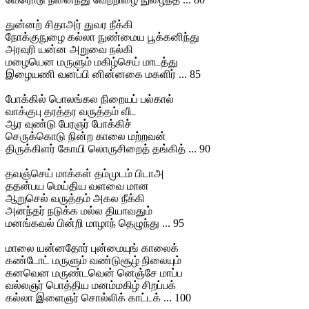
துன்னற் சிதாஅர் துவர நீக்கி
நோக்குநுழை கல்லா நுண்மைய பூக்கனிந்து
அரவுரி யன்ன அறுவை நல்கி
மழையென மருளும் மகிழ்செய் மாடத்து
இழையணி வனப்பி னின்னகை மகளிர் ... 85
போக்கில் பொலங்கல நிறையப் பல்கால்
வாக்குபு தரத்தர வருத்தம் வீட
ஆர வுண்டு பேரஞர் போக்கிச்
செருக்கொடு நின்ற காலை மற்றவன்
திருக்கிளர் கோயி லொருசிறைத் தங்கித் ... 90
தவஞ்செய் மாக்கள் தம்முடம் பிடாஅ
ததன்பய மெய்திய வளவை மான
ஆறுசெல் வருத்தம் அகல நீக்கி
அனந்தர் நடுக்க மல்ல தியாவதும்
மனங்கவல் பின்றி மாழாந் தெழுந்து ... 95
மாலை யன்னதோர் புன்மையுங் காலைக்
கண்டோட் மருளும் வண்டுசூழ் நிலையும்
கனவென மருண்டவென் னெஞ்சே மாப்ப
வல்லஞர் பொத்திய மனம்மகிழ் சிறப்பக்
கல்லா இளைஞர் சொல்லிக் காட்டக் ... 100