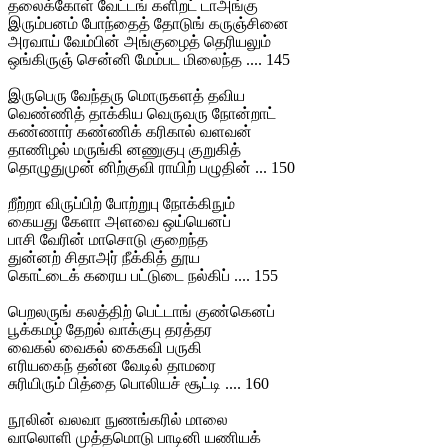
தலைக்கோள் வேட்டங் களிறட் டாஅங்கு
இரும்பனம் போந்தைத் தோடுங் கருஞ்சினை
அரவாய் வேம்பின் அங்குழைத் தெரியலும்
ஒங்கிருஞ் சென்னி மேம்பட மிலைந்த .... 145
இருபெரு வேந்தரு மொருகளத் தவிய
வெண்ணித் தாக்கிய வெருவரு நோன்றாட்
கண்ணார் கண்ணிக் கரிகால் வளவன்
தாணிழல் மருங்கி னணுகுபு குறுகித்
தொழுதுமுன் னிற்குவி ராயிற் பழுதின் ... 150
றீற்றா விருப்பிற் போற்றுபு நோக்கிநும்
கையது கேளா அளவை ஒய்யெனப்
பாசி வேரின் மாசொடு குறைந்த
துன்னற் சிதாஅர் நீக்கித் தூய
கொட்டைக் கரைய பட்டுடை நல்கிப் .... 155
பெறலருங் கலத்திற் பெட்டாங் குண்கெனப்
பூக்கமழ் தேறல் வாக்குபு தரத்தர
வைகல் வைகல் கைகவி பருகி
எரியகைந் தன்ன வேடில் தாமரை
சுரியிரும் பித்தை பொலியச் சூட்டி .... 160
நூலின் வலவா நுணங்கரில் மாலை
வாலொளி முத்தமொடு பாடினி யணியக்