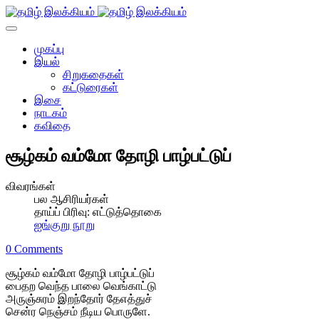
முகப்பு
இயல்
சிறுகதைகள்
கட்டுரைகள்
இசை
நாடகம்
கவிதை
சூழ்கம் வம்மோ தோழி பாழ்பட்டுப்
விவரங்கள்
பல ஆசிரியர்கள்
தாய்ப் பிரிவு:
எட்டுத்தொகை
ஐங்குறு நூறு
0 Comments
சூழ்கம் வம்மோ தோழி பாழ்பட்டுப்
பைதற வெந்த பாலை வெங்காட்டு
அருஞ்சுரம் இறந்தோர் தேஎத்துச்
சென்ர நெஞ்சம் நீடிய பொருளே.