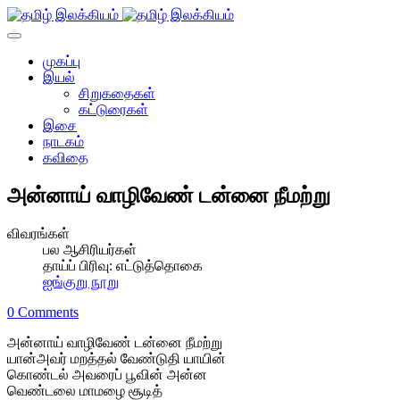
முகப்பு
இயல்
சிறுகதைகள்
கட்டுரைகள்
இசை
நாடகம்
கவிதை
அன்னாய் வாழிவேண் டன்னை நீமற்று
விவரங்கள்
பல ஆசிரியர்கள்
தாய்ப் பிரிவு:
எட்டுத்தொகை
ஐங்குறு நூறு
0 Comments
அன்னாய் வாழிவேண் டன்னை நீமற்று
யான்அவர் மறத்தல் வேண்டுதி யாயின்
கொண்டல் அவரைப் பூவின் அன்ன
வெண்டலை மாமழை சூடித்