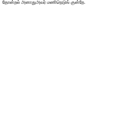
தோன்றல் அனாதுஅவர் மணிநெடுங் குன்றே.