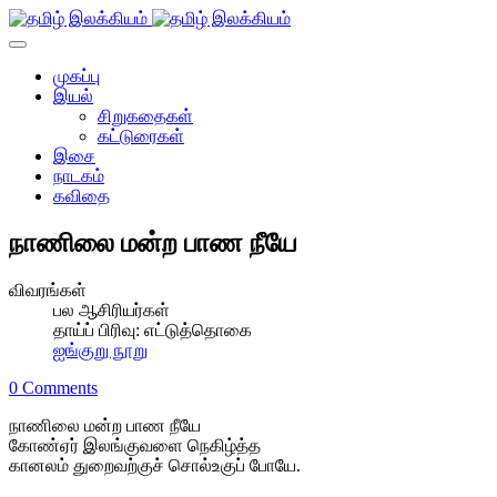
முகப்பு
இயல்
சிறுகதைகள்
கட்டுரைகள்
இசை
நாடகம்
கவிதை
நாணிலை மன்ற பாண நீயே
விவரங்கள்
பல ஆசிரியர்கள்
தாய்ப் பிரிவு:
எட்டுத்தொகை
ஐங்குறு நூறு
0 Comments
நாணிலை மன்ற பாண நீயே
கோண்ஏர் இலங்குவளை நெகிழ்த்த
கானலம் துறைவற்குச் சொல்உகுப் போயே.