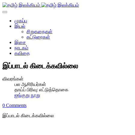
முகப்பு
இயல்
சிறுகதைகள்
கட்டுரைகள்
இசை
நாடகம்
கவிதை
இப்பாடல் கிடைக்கவில்லை
விவரங்கள்
பல ஆசிரியர்கள்
தாய்ப் பிரிவு:
எட்டுத்தொகை
ஐங்குறு நூறு
0 Comments
இப்பாடல் கிடைக்கவில்லை