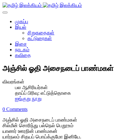
முகப்பு
இயல்
சிறுகதைகள்
கட்டுரைகள்
இசை
நாடகம்
கவிதை
அஞ்சில் ஓதி அசைநடைப் பாண்மகள்
விவரங்கள்
பல ஆசிரியர்கள்
தாய்ப் பிரிவு:
எட்டுத்தொகை
ஐங்குறு நூறு
0 Comments
அஞ்சில் ஓதி அசைநடைப் பாண்மகள்
சில்மீன் சொரிந்து பல்நெல் பெறூஉம்
யாணர் ஊரநின் பாண்மகன்
யார்நலம் சிதயப் பொய்க்குமோ இனியே.