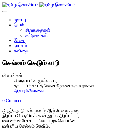
முகப்பு
இயல்
சிறுகதைகள்
கட்டுரைகள்
இசை
நாடகம்
கவிதை
செல்வம் கெடும் வழி
விவரங்கள்
பெருவாயின் முள்ளியார்
தாய்ப் பிரிவு:
பதினென்கீழ்கணக்கு நூல்கள்
ஆசாரக்கோவை
0 Comments
அறத்தொடு கல்யாணம் ஆள்வினை கூரை
இறப்பப் பெருகியக் கண்ணும் - திறப்பட்டார்
மன்னரின் மேம்பட்ட செய்யற்க செய்யின்
மன்னிய செல்வம் கெடும்.