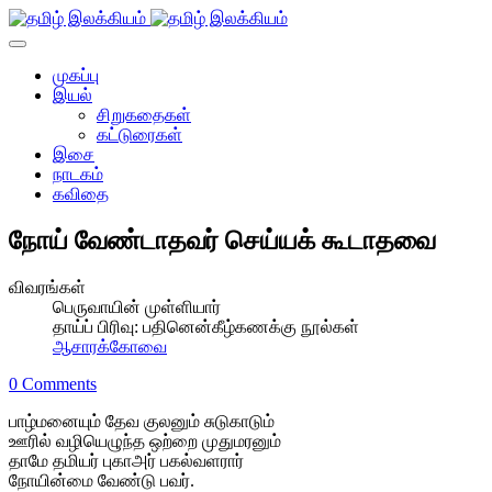
முகப்பு
இயல்
சிறுகதைகள்
கட்டுரைகள்
இசை
நாடகம்
கவிதை
நோய் வேண்டாதவர் செய்யக் கூடாதவை
விவரங்கள்
பெருவாயின் முள்ளியார்
தாய்ப் பிரிவு:
பதினென்கீழ்கணக்கு நூல்கள்
ஆசாரக்கோவை
0 Comments
பாழ்மனையும் தேவ குலனும் சுடுகாடும்
ஊரில் வழியெழுந்த ஒற்றை முதுமரனும்
தாமே தமியர் புகாஅர் பகல்வளரார்
நோயின்மை வேண்டு பவர்.