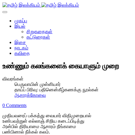
முகப்பு
இயல்
சிறுகதைகள்
கட்டுரைகள்
இசை
நாடகம்
கவிதை
உண்ணும் கலங்களைக் கையாளும் முறை
விவரங்கள்
பெருவாயின் முள்ளியார்
தாய்ப் பிரிவு:
பதினென்கீழ்கணக்கு நூல்கள்
ஆசாரக்கோவை
0 Comments
முதியவரைப் பக்கத்து வையார் விதிமுறையால்
உண்பவற்றுள் எல்லாஞ் சிறிய கடைப்பிடித்து
அன்பில் திரியாமை ஆசாரம் நீங்காமை
பண்பினால் நீக்கல் கலம்.