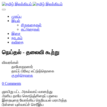
முகப்பு
இயல்
சிறுகதைகள்
கட்டுரைகள்
இசை
நாடகம்
கவிதை
நெய்தல் - தலைவி கூற்று
விவரங்கள்
தாமோதரனார்
தாய்ப் பிரிவு:
எட்டுத்தொகை
குறுந்தொகை
0 Comments
ஞாயிறு பட்ட அகல்வாய் வானத்து
அளிய தாமே கொடுஞ்சிறைப் பறவை
இறையுறை வோங்கிய நெறியயல் மராஅத்த
பிள்ளை யுள்வாய்ச் செரீஇய