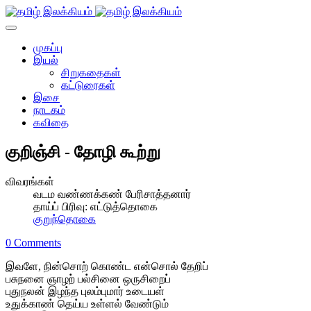
முகப்பு
இயல்
சிறுகதைகள்
கட்டுரைகள்
இசை
நாடகம்
கவிதை
குறிஞ்சி - தோழி கூற்று
விவரங்கள்
வடம வண்ணக்கண் பேரிசாத்தனார்
தாய்ப் பிரிவு:
எட்டுத்தொகை
குறுந்தொகை
0 Comments
இவளே, நின்சொற் கொண்ட என்சொல் தேறிப்
பசுநனை ஞாழற் பல்சினை ஒருசிறைப்
புதுநலன் இழந்த புலம்புமார் உடையள்
உதுக்காண் தெய்ய உள்ளல் வேண்டும்