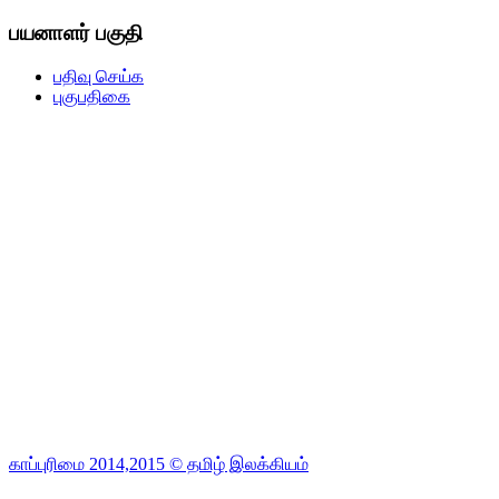
பயனாளர் பகுதி
பதிவு செய்க
புகுபதிகை
காப்புரிமை 2014,2015 © தமிழ் இலக்கியம்