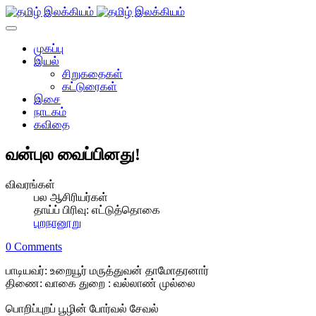
முகப்பு
இயல்
சிறுகதைகள்
கட்டுரைகள்
இசை
நாடகம்
கவிதை
வன்புல வைப்பினது!
விவரங்கள்
பல ஆசிரியர்கள்
தாய்ப் பிரிவு:
எட்டுத்தொகை
புறநானூறு
0 Comments
பாடியவர்: உறையூர் மருத்துவன் தாமோதரனார்
திணை: வாகை துறை : வல்லாண் முல்லை
பொறிப்புறப் பூழின் போர்வல் சேவல்