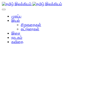
முகப்பு
இயல்
சிறுகதைகள்
கட்டுரைகள்
இசை
நாடகம்
கவிதை