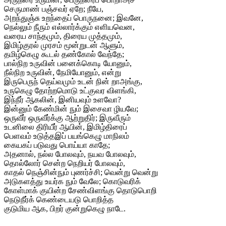
செருமாண் பஞ்சவர் ஏறே; நீயே,
அறந்துஞ்சு உறந்தைப் பொருநனை; இவனே,
நெல்லும் நீரும் எல்லார்க்கும் எளியவென,
வரைய சாந்தமும், திரைய முத்தமும்,
இமிழ்குரல் முரசம் மூன்றுடன் ஆளும்,
தமிழ்கெழு கூடல் தண்கோல் வேந்தே;
பால்நிற உருவின் பனைக்கொடி யோனும்,
நீல்நிற உருவின், நேமியோனும், என்று
இருபெருந் தெய்வமும் உடன் நின் றாஅங்கு,
உருகெழு தோற்றமொடு உட்குவர விளங்கி,
இந்நீர் ஆகலின், இனியவும் உளவோ?
இன்னும் கேண்மின் நும் இசைவா ழியவே;
ஒருவீர் ஒருவீர்க்கு ஆற்றுதிர்; இருவீரும்
உடனிலை திரியீர் ஆயின், இமிழ்திரைப்
பெளவம் உடுத்தஇப் பயங்கெழு மாநிலம்
கையகப் படுவது பொய்யா காதே;
அதனால், நல்ல போலவும், நயவ போலவும்,
தொல்லோர் சென்ற நெறியர் போலவும்,
காதல் நெஞ்சின்நும் புணர்ச்சி; வென்று வென்று
அடுகளத்து உயர்க நும் வேலே; கொடுவரிக்
கோள்மாக் குயின்ற சேண்விளங்கு தொடுபொறி
நெடுநீர்க் கெண்டையடு பொறித்த
குடுமிய ஆக, பிறர் குன்றுகெழு நாடே.