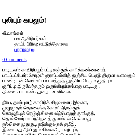
புலியும் கயலும்!
விவரங்கள்
பல ஆசிரியர்கள்
தாய்ப் பிரிவு:
எட்டுத்தொகை
புறநானூறு
0 Comments
பாடியவர்: காவிரிப்பூம் பட்டினத்துக் காரிக்கண்ணனார்.
பாடப்பட்டோர்: சோழன் குராப்பள்ளித் துஞ்சிய பெருந் திருமா வளவனும
பாண்டியன் வெள்ளியம் பலத்துத் துஞ்சிய பெரு வழுதியும்.
குறிப்பு: இருவேந்தரும் ஒருங்கிருந்தபோது பாடியது.
திணை: பாடாண். துறை : உடனிலை.
நீயே, தண்புனற் காவிரிக் கிழவனை; இவளே,
முழுமுதல் தொலைந்த கோளி ஆலத்துக்
கொழுநிழல் நெடுஞ்சினை வீழ்பொறுத் தாங்குத்,
தொல்லோர் மாய்ந்தெனத் துளங்கல் செல்லாது.
நல்லிசை முதுகுடி நடுக்குஅறத் தழீஇ,
இளையது ஆயினும் கிளைஅரா எறியும்,
அருநரை உருமின், பெருநரைப் பொறாஅச்