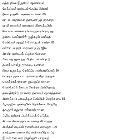
ஏத்தி நீங்க இருநிலம் ஆள்வோன்
வேத்தியன் மண்டபம் மேவிய பின்னர்
நீலன் முதலிய கஞ்சுக மாக்கள் 80
மாடல மறையோன் தன்னொடுந் தோன்றி
வாயி லாளரின் மன்னவற் கிசைத்தபின்
கோயில் மாக்களிற் கொற்றவற் றொழுது
தும்பை வெம்போர்ச் சூழ்கழல் வேந்தே
செம்பியன் மூதூர்ச் சென்றுபுக் காங்கு 85
வச்சிர மவந்தி மகதமொடு குழீஇய
சித்திர மண்டபத் திருக்க வேந்தன்
அமரகத் துடைந்த ஆரிய மன்னரொடு
தமரிற் சென்று தகையடி வணங்க
நீளம ரழுவத்து நெடும்பே ராண்மையொடு 90
வாளுங் குடையும் மறக்களத் தொழித்துக்
கொல்லாக் கோலத் துயிருய்ந் தோரை
வெல்போர்க் கோடல் வெற்றம் அன்றெனத்
தலைத்தேர்த் தானைத் தலைவற் குரைத்தனன்
சிலைத்தார் அகலத்துச் செம்பியர் பெருந்தகை 95
ஆங்குநின் றகன்றபின் அறக்கோல் வேந்தே
ஓங்குசீர் மதுரை மன்னவற் காண
ஆரிய மன்னர் அமர்க்களத் தெடுத்த
சீரியல் வெண்குடைக் காம்புநனி சிறந்த
சயந்தன் வடிவில் தலைக்கோ லாங்குக் 100
கயந்தலை யானையிற் கவிகையிற் காட்டி
இமயச் சிமையத் திருங்குயி லாலுவத்