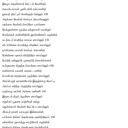
இகழா தென்சொற் கேட்டல் வேண்டும்
வையங் காவல் பூண்டநின் நல்யாண்டு
ஐயைந் திரட்டிச் சென்றதற் பின்னும் 130
அறக்கள வேள்வி செய்யா தியாங்கணும்
மறக்கள வேள்வி செய்வோ யாயினை
வேந்துவினை முடித்த ஏந்துவாள் வலத்துப்
போந்தைக் கண்ணிநின் னூங்கணோர் மருங்கில்
கடற்கடம் பெறிந்த காவல னாயினும் 135
விடர்ச்சிலை பொறித்த விறலோ னாயினும்
நான்மறை யாளன் செய்யுட் கொண்டு
மேல்நிலை யுலகம் விடுத்தோ னாயினும்
போற்றி மன்னுயிர் முறையிற் கொள்கெனக்
கூற்றுவரை நிறுத்த கொற்றவ னாயினும் 140
வன்சொல் யவனர் வளநா டாண்டு
பொன்படு நெடுவரை புகுந்தோ னாயினும்
மிகப்பெருந் தானையோடு இருஞ்செரு வோட்டி
அகப்பா எறிந்த அருந்திற லாயினும்
உருகெழு மரபின் அயிரை மண்ணி 145
இருகடல் நீரும் ஆடினோ னாயினும்
சதுக்கப் பூதரை வஞ்சியுள் தந்து
மதுக்கொள் வேள்வி வேட்டோ னாயினும்
மீக்கூற் றாளர் யாவரும் இன்மையின்
யாக்கை நில்லா தென்பதை யுணர்ந்தோய் 150
மல்லன்மா ஞாலத்து வாழ்வோர் மருங்கில்
செல்வம் நில்லா தென்பதை வெல்போர்த்