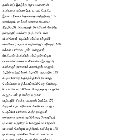
தண்டமிழ் இகழ்ந்த ஆரிய மன்னரின்
கண்டனை யல்லையோ காவல் வேந்தே
இளமை நில்லா தென்பதை எடுத்தீங்கு 155
உணர்வுடை மாக்கள் உரைக்க வேண்டா
திருஞெமிர் அகலத்துச் செங்கோல் வேந்தே
நரைமுதிர் யாக்கை நீயுங் கண்டனை
விண்ணோர் உருவின் எய்திய நல்லுயிர்
மண்ணோர் உருவின் மறிக்கினும் மறிக்கும் 160
மக்கள் யாக்கை பூண்ட மன்னுயிர்
மிக்கோய் விலங்கின் எய்தினும் எய்தும்
விலங்கின் யாக்கை விலங்கிய இன்னுயிர்
கலங்கஞர் நரகரைக் காணினுங் காணும்
ஆடுங் கூத்தர்போல் ஆருயிர் ஒருவழிக் 165
கூடிய கோலத் தொருங்குநின் றியலாது
செய்வினை வழித்தாய் உயிர்செலு மென்பது
பொய்யில் காட்சியோர் பொருளுரை யாதலின்
எழுமுடி மார்பநீ யேந்திய திகிரி
வழிவழிச் சிறக்க வயவாள் வேந்தே 170
அரும்பொருட் பரிசிலன் அல்லேன் யானும்
பெரும்பேர் யாக்கை பெற்ற நல்லுயிர்
மலர்தலை யுலகத் துயிர்போகு பொதுநெறி
புலவரை யிறந்தோய் போகுதல் பொறேஎன்
வானவர் போற்றும் வழிநினக் களிக்கும் 175
நான்மறை மருங்கின் வேள்விப் பார்ப்பான்
அருமறை மருங்கின் அரசர்க் கோங்கிய