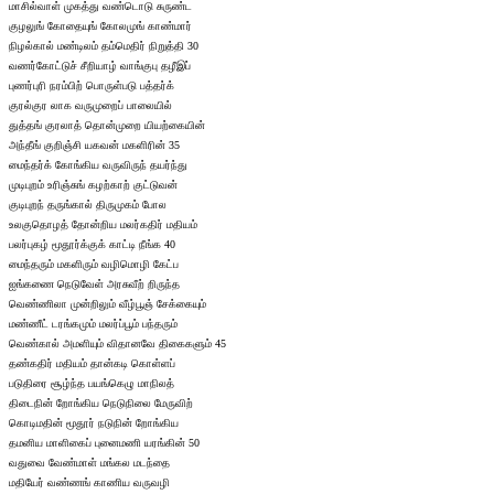
மாசில்வாள் முகத்து வண்டொடு சுருண்ட
குழலுங் கோதையுங் கோலமுங் காண்மார்
நிழல்கால் மண்டிலம் தம்மெதிர் நிறுத்தி 30
வணர்கோட்டுச் சீறியாழ் வாங்குபு தழீஇப்
புணர்புரி நரம்பிற் பொருள்படு பத்தர்க்
குரல்குர லாக வருமுறைப் பாலையில்
துத்தங் குரலாத் தொன்முறை யியற்கையின்
அந்தீங் குறிஞ்சி யகவன் மகளிரின் 35
மைந்தர்க் கோங்கிய வருவிருந் தயர்ந்து
முடிபுறம் உரிஞ்சுங் கழற்காற் குட்டுவன்
குடிபுறந் தருங்கால் திருமுகம் போல
உலகுதொழத் தோன்றிய மலர்கதிர் மதியம்
பலர்புகழ் மூதூர்க்குக் காட்டி நீங்க 40
மைந்தரும் மகளிரும் வழிமொழி கேட்ப
ஐங்கணை நெடுவேள் அரசுவீற் றிருந்த
வெண்ணிலா முன்றிலும் வீழ்பூஞ் சேக்கையும்
மண்ணீட் டரங்கமும் மலர்ப்பூம் பந்தரும்
வெண்கால் அமளியும் விதானவே திகைகளும் 45
தண்கதிர் மதியம் தான்கடி கொள்ளப்
படுதிரை சூழ்ந்த பயங்கெழு மாநிலத்
திடைநின் றோங்கிய நெடுநிலை மேருவிற்
கொடிமதின் மூதூர் நடுநின் றோங்கிய
தமனிய மாளிகைப் புனைமணி யரங்கின் 50
வதுவை வேண்மாள் மங்கல மடந்தை
மதியேர் வண்ணங் காணிய வருவழி