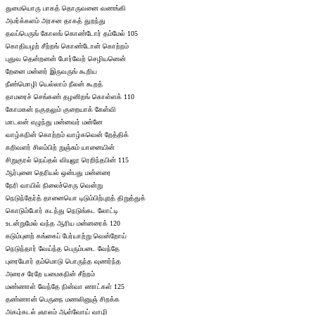
துமையொரு பாகத் தொருவனை வணங்கி
அமர்க்களம் அரசன தாகத் துறந்து
தவப்பெருங் கோலங் கொண்டோர் தம்மேல் 105
கொதியழற் சீற்றங் கொண்டோன் கொற்றம்
புதுவ தென்றனன் போர்வேற் செழியனென்
றேனை மன்னர் இருவருங் கூறிய
நீண்மொழி யெல்லாம் நீலன் கூறத்
தாமரைச் செங்கண் தழனிறங் கொள்ளக் 110
கோமகன் நகுதலும் குறையாக் கேள்வி
மாடலன் எழுந்து மன்னவர் மன்னே
வாழ்கநின் கொற்றம் வாழ்கவென் றேத்திக்
கறிவளர் சிலம்பிற் றுஞ்சும் யானையின்
சிறுகுரல் நெய்தல் வியுலூ ரெறிந்தபின் 115
ஆர்புனை தெரியல் ஒன்பது மன்னரை
நேரி வாயில் நிலைச்செரு வென்று
நெடுந்தேர்த் தானையொ டிடும்பிற்புறத் திறுத்துக்
கொடும்போர் கடந்து நெடுங்கட லோட்டி
உடன்றுமேல் வந்த ஆரிய மன்னரைக் 120
கடும்புனற் கங்கைப் பேர்யாற்று வென்றோய்
நெடுந்தார் வேய்ந்த பெரும்படை வேந்தே
புரையோர் தம்மொடு பொருந்த வுணர்ந்த
அரைச ரேறே யமைகநின் சீற்றம்
மண்ணாள் வேந்தே நின்வா ணாட்கள் 125
தண்ணான் பெருநை மணலினுஞ் சிறக்க
அகழ்கடல் ஞாலம் ஆள்வோய் வாழி