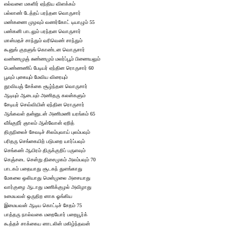
எல்வளை மகளிர் ஏந்திய விளக்கம்
பல்லாண் டேத்தப் பரந்தன வொருசார்
மண்கணை முழவும் வணர்கோட் டியாழும் 55
பண்கனி பாடலும் பரந்தன வொருசார்
மான்மதச் சாந்தும் வரிவெண் சாந்தும்
கூனுங் குறளுங் கொண்டன வொருசார்
வண்ணமுஞ் சுண்ணமும் மலர்ப்பூம் பிணையலும்
பெண்ணணிப் பேடியர் ஏந்தின ரொருசார் 60
பூவும் புகையும் மேவிய விரையும்
தூவியஞ் சேக்கை சூழ்ந்தன வொருசார்
ஆடியும் ஆடையும் அணிதரு கலன்களும்
சேடியர் செவ்வியின் ஏந்தின ரொருசார்
ஆங்கவள் தன்னுடன் அணிமணி யரங்கம் 65
வீங்குநீர் ஞாலம் ஆள்வோன் ஏறித்
திருநிலைச் சேவடிச் சிலம்புவாய் புலம்பவும்
பரிதரு செங்கையிற் படுபறை யார்ப்பவும்
செங்கண் ஆயிரம் திருக்குறிப் பருளவும்
செஞ்சடை சென்று திசைமுகம் அலம்பவும் 70
பாடகம் பதையாது சூடகந் துளங்காது
மேகலை ஒலியாது மென்முலை அசையாது
வார்குழை ஆடாது மணிக்குழல் அவிழாது
உமையவள் ஒருதிற னாக ஓங்கிய
இமையவன் ஆடிய கொட்டிச் சேதம் 75
பாத்தரு நால்வகை மறையோர் பறையூர்க்
கூத்தச் சாக்கைய னாடலின் மகிழ்ந்தவன்