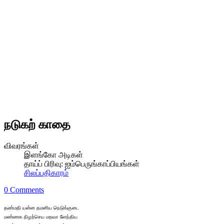
நடுகற் காதை
விவரங்கள்
இளங்கோ அடிகள்
தாய்ப் பிரிவு:
ஐம்பெருங்காப்பியங்கள்
சிலப்பதிகாரம்
0 Comments
தண்மதி யன்ன தமனிய நெடுங்குடை
மண்ணக நிழற்செய மறவா ளேந்திய