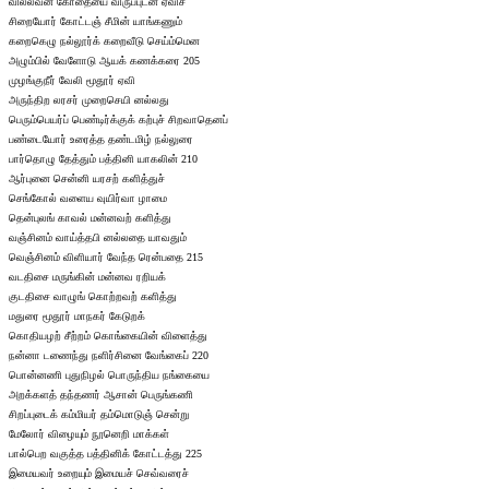
வில்லவன் கோதையை விருப்புடன் ஏவிச்
சிறையோர் கோட்டஞ் சீமின் யாங்கணும்
கறைகெழு நல்லூர்க் கறைவீடு செய்ம்மென
அழும்பில் வேளோடு ஆயக் கணக்கரை 205
முழங்குநீர் வேலி மூதூர் ஏவி
அருந்திற லரசர் முறைசெயி னல்லது
பெரும்பெயர்ப் பெண்டிர்க்குக் கற்புச் சிறவாதெனப்
பண்டையோர் உரைத்த தண்டமிழ் நல்லுரை
பார்தொழு தேத்தும் பத்தினி யாகலின் 210
ஆர்புனை சென்னி யரசற் களித்துச்
செங்கோல் வளைய வுயிர்வா ழாமை
தென்புலங் காவல் மன்னவற் களித்து
வஞ்சினம் வாய்த்தபி னல்லதை யாவதும்
வெஞ்சினம் விளியார் வேந்த ரென்பதை 215
வடதிசை மருங்கின் மன்னவ ரறியக்
குடதிசை வாழுங் கொற்றவற் களித்து
மதுரை மூதூர் மாநகர் கேடுறக்
கொதியழற் சீற்றம் கொங்கையின் விளைத்து
நன்னா டணைந்து நளிர்சினை வேங்கைப் 220
பொன்னணி புதுநிழல் பொருந்திய நங்கையை
அறக்களத் தந்தணர் ஆசான் பெருங்கணி
சிறப்புடைக் கம்மியர் தம்மொடுஞ் சென்று
மேலோர் விழையும் நூனெறி மாக்கள்
பால்பெற வகுத்த பத்தினிக் கோட்டத்து 225
இமையவர் உறையும் இமையச் செவ்வரைச்