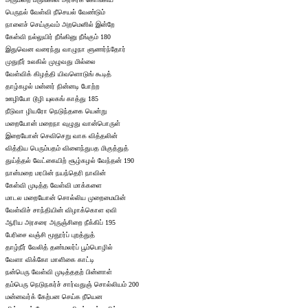
பெருநல் வேள்வி நீசெயல் வேண்டும்
நாளைச் செய்குவம் அறமெனில் இன்றே
கேள்வி நல்லுயிர் நீங்கினு நீங்கும் 180
இதுவென வரைந்து வாழுநா ளுணர்ந்தோர்
முதுநீர் உலகில் முழுவது மில்லை
வேள்விக் கிழத்தி யிவளொடுங் கூடித்
தாழ்கழல் மன்னர் நின்னடி போற்ற
ஊழியோ டூழி யுலகங் காத்து 185
நீடுவா ழியரோ நெடுந்தகை யென்று
மறையோன் மறைநா வுழுது வான்பொருள்
இறையோன் செவிசெறு வாக வித்தலின்
வித்திய பெரும்பதம் விளைந்துபத மிகுத்துத்
துய்த்தல் வேட்கையிற் சூழ்கழல் வேந்தன் 190
நான்மறை மரபின் நயந்தெரி நாவின்
கேள்வி முடித்த வேள்வி மாக்களை
மாடல மறையோன் சொல்லிய முறைமையின்
வேள்விச் சாந்தியின் விழாக்கொள ஏவி
ஆரிய அரசரை அருஞ்சிறை நீக்கிப் 195
பேரிசை வஞ்சி மூதூர்ப் புறத்துத்
தாழ்நீர் வேலித் தண்மலர்ப் பூம்பொழில்
வேளா விக்கோ மாளிகை காட்டி
நன்பெரு வேள்வி முடித்ததற் பின்னாள்
தம்பெரு நெடுநகர்ச் சார்வதுஞ் சொல்லியம் 200
மன்னவர்க் கேற்பன செய்க நீயென