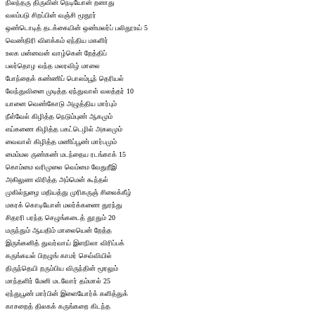
நிலந்தரு திருவின் நெடியோன் றனாது
வலம்படு சிறப்பின் வஞ்சி மூதூர்
ஒண்டொடித் தடக்கையின் ஒண்மலர்ப் பலிதூஉய் 5
வெண்திரி விளக்கம் ஏந்திய மகளிர்
உலக மன்னவன் வாழ்கென் றேத்திப்
பலர்தொழ வந்த மலரவிழ் மாலை
போந்தைக் கண்ணிப் பொலம்பூந் தெரியல்
வேந்துவினை முடித்த ஏந்துவாள் வலத்தர் 10
யானை வெண்கோடு அழுத்திய மார்பும்
நீள்வேல் கிழித்த நெடும்புண் ஆகமும்
எய்கணை கிழித்த பகட்டெழில் அகலமும்
வைவாள் கிழித்த மணிப்பூண் மார்பமும்
மைம்மல ருண்கண் மடந்தைய ரடங்காக் 15
கொம்மை வரிமுலை வெம்மை வேதுறீஇ
அகிலுண விரித்த அம்மென் கூந்தல்
முகில்நுழை மதியத்து முரிகருஞ் சிலைக்கீழ்
மகரக் கொடியோன் மலர்க்கணை துரந்து
சிதரரி பரந்த செழுங்கடைத் தூதும் 20
மருந்தும் ஆயதிம் மாலையென் றேத்த
இருங்கனித் துவர்வாய் இளநிலா விரிப்பக்
கருங்கயல் பிறழுங் காமர் செவ்வியில்
திருந்தெயி றரும்பிய விருந்தின் மூரலும்
மாந்தளிர் மேனி மடவோர் தம்மால் 25
ஏந்துபூண் மார்பின் இளையோர்க் களித்துக்
காசறைத் திலகக் கருங்கறை கிடந்த