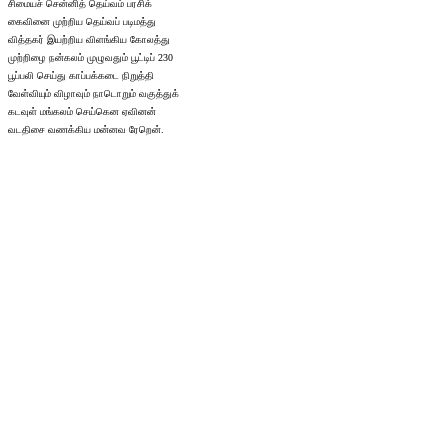
சிமையச் சென்னித் தெய்வம் பரசிக்
கைவினை முற்றிய தெய்வப் படிமத்து
வித்தகர் இயற்றிய விளங்கிய கோலத்து
முற்றிழை நன்கலம் முழுவதும் பூட்டிப் 230
பூப்பலி செய்து காப்பக்கடை நிறுத்தி
வேள்வியும் விழாவும் நாடொறும் வகுத்துக்
கடவுள் மங்கலம் செய்கென ஏவினன்
வடதிசை வணக்கிய மன்னவ ரேறென்.