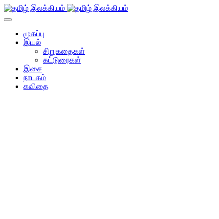
முகப்பு
இயல்
சிறுகதைகள்
கட்டுரைகள்
இசை
நாடகம்
கவிதை