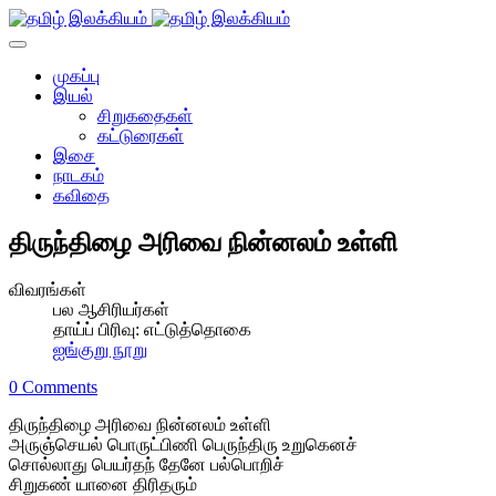
முகப்பு
இயல்
சிறுகதைகள்
கட்டுரைகள்
இசை
நாடகம்
கவிதை
திருந்திழை அரிவை நின்னலம் உள்ளி
விவரங்கள்
பல ஆசிரியர்கள்
தாய்ப் பிரிவு:
எட்டுத்தொகை
ஐங்குறு நூறு
0 Comments
திருந்திழை அரிவை நின்னலம் உள்ளி
அருஞ்செயல் பொருட்பிணி பெருந்திரு உறுகெனச்
சொல்லாது பெயர்தந் தேனே பல்பொறிச்
சிறுகண் யானை திரிதரும்