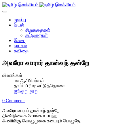
முகப்பு
இயல்
சிறுகதைகள்
கட்டுரைகள்
இசை
நாடகம்
கவிதை
அவரோ வாரார் தான்வந் தன்றே
விவரங்கள்
பல ஆசிரியர்கள்
தாய்ப் பிரிவு:
எட்டுத்தொகை
ஐங்குறு நூறு
0 Comments
அவரோ வாரார் தான்வந் தன்றே
திணிநிலைக் கோங்கம் பயந்த
அணிமிகு கொழுமுகை உடையும் பொழுதே.