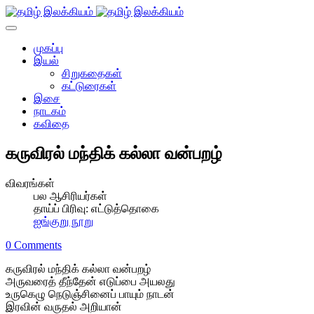
முகப்பு
இயல்
சிறுகதைகள்
கட்டுரைகள்
இசை
நாடகம்
கவிதை
கருவிரல் மந்திக் கல்லா வன்பறழ்
விவரங்கள்
பல ஆசிரியர்கள்
தாய்ப் பிரிவு:
எட்டுத்தொகை
ஐங்குறு நூறு
0 Comments
கருவிரல் மந்திக் கல்லா வன்பறழ்
அருவரைத் தீந்தேன் எடுப்பை அயலது
உருகெழு நெடுஞ்சினைப் பாயும் நாடன்
இரவின் வருதல் அறியான்