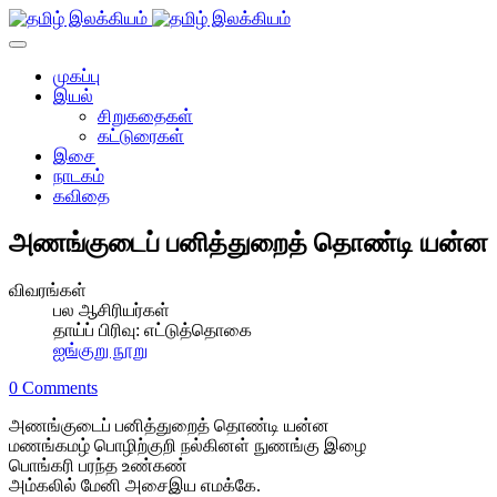
முகப்பு
இயல்
சிறுகதைகள்
கட்டுரைகள்
இசை
நாடகம்
கவிதை
அணங்குடைப் பனித்துறைத் தொண்டி யன்ன
விவரங்கள்
பல ஆசிரியர்கள்
தாய்ப் பிரிவு:
எட்டுத்தொகை
ஐங்குறு நூறு
0 Comments
அணங்குடைப் பனித்துறைத் தொண்டி யன்ன
மணங்கமழ் பொழிற்குறி நல்கினள் நுணங்கு இழை
பொங்கரி பரந்த உண்கண்
அம்கலில் மேனி அசைஇய எமக்கே.