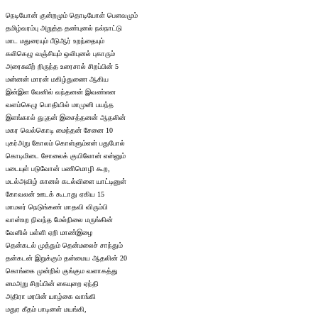
நெடியோன் குன்றமும் தொடியோள் பெளவமும்
தமிழ்வரம்பு அறுத்த தண்புனல் நல்நாட்டு
மாட மதுரையும் பீடுஆர் உறந்தையும்
கலிகெழு வஞ்சியும் ஒலிபுனல் புகாரும்
அரைசுவீற் றிருந்த உரைசால் சிறப்பின் 5
மன்னன் மாரன் மகிழ்துணை ஆகிய
இன்இள வேனில் வந்தனன் இவண்என
வளம்கெழு பொதியில் மாமுனி பயந்த
இளங்கால் து¡தன் இசைத்தனன் ஆதலின்
மகர வெல்கொடி மைந்தன் சேனை 10
புகர்அறு கோலம் கொள்ளும்என் பதுபோல்
கொடிமிடை சோலைக் குயிலோன் என்னும்
படையுள் படுவோன் பணிமொழி கூற,
மடல்அவிழ் கானல் கடல்விளை யாட்டினுள்
கோவலன் ஊடக் கூடாது ஏகிய 15
மாமலர் நெடுங்கண் மாதவி விரும்பி
வான்உற நிவந்த மேல்நிலை மருங்கின்
வேனில் பள்ளி ஏறி மாண்இழை
தென்கடல் முத்தும் தென்மலைச் சாந்தும்
தன்கடன் இறுக்கும் தன்மைய ஆதலின் 20
கொங்கை முன்றில் குங்கும வளாகத்து
மைஅறு சிறப்பின் கையுறை ஏந்தி
அதிரா மரபின் யாழ்கை வாங்கி
மதுர கீதம் பாடினள் மயங்கி,