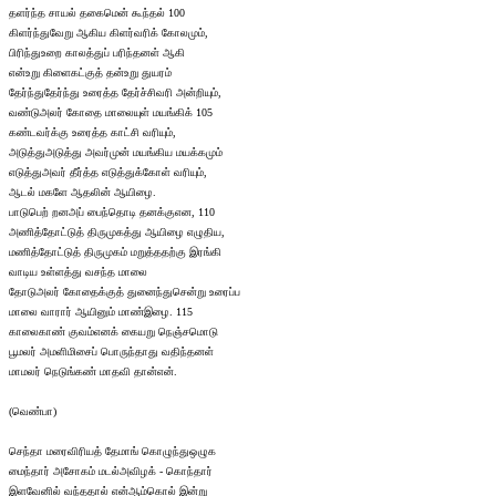
தளர்ந்த சாயல் தகைமென் கூந்தல் 100
கிளர்ந்துவேறு ஆகிய கிளர்வரிக் கோலமும்,
பிரிந்துஉறை காலத்துப் பரிந்தனள் ஆகி
என்உறு கிளைகட்குத் தன்உறு துயரம்
தேர்ந்துதேர்ந்து உரைத்த தேர்ச்சிவரி அன்றியும்,
வண்டுஅலர் கோதை மாலையுள் மயங்கிக் 105
கண்டவர்க்கு உரைத்த காட்சி வரியும்,
அடுத்துஅடுத்து அவர்முன் மயங்கிய மயக்கமும்
எடுத்துஅவர் தீர்த்த எடுத்துக்கோள் வரியும்,
ஆடல் மகளே ஆதலின் ஆயிழை.
பாடுபெற் றனஅப் பைந்தொடி தனக்குஎன, 110
அணித்தோட்டுத் திருமுகத்து ஆயிழை எழுதிய,
மணித்தோட்டுத் திருமுகம் மறுத்ததற்கு இரங்கி
வாடிய உள்ளத்து வசந்த மாலை
தோடுஅலர் கோதைக்குத் துனைந்துசென்று உரைப்ப
மாலை வாரார் ஆயினும் மாண்இழை. 115
காலைகாண் குவம்எனக் கையறு நெஞ்சமொடு
பூமலர் அமளிமிசைப் பொருந்தாது வதிந்தனள்
மாமலர் நெடுங்கண் மாதவி தான்என்.
(வெண்பா)
செந்தா மரைவிரியத் தேமாங் கொழுந்துஒழுக
மைந்தார் அசோகம் மடல்அவிழக் - கொந்தார்
இளவேனில் வந்ததால் என்ஆம்கொல் இன்று