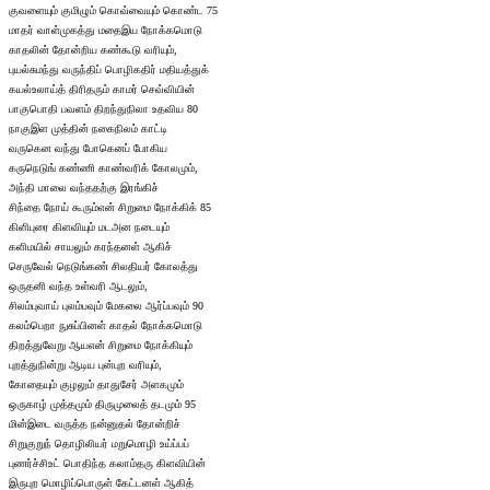
குவளையும் குமிழும் கொவ்வையும் கொண்ட 75
மாதர் வாள்முகத்து மதைஇய நோக்கமொடு
காதலின் தோன்றிய கண்கூடு வரியும்,
புயல்சுமந்து வருந்திப் பொழிகதிர் மதியத்துக்
கயல்உலாய்த் திரிதரும் காமர் செவ்வியின்
பாகுபொதி பவளம் திறந்துநிலா உதவிய 80
நாகுஇள முத்தின் நகைநிலம் காட்டி
வருகென வந்து போகெனப் போகிய
கருநெடுங் கண்ணி காண்வரிக் கோலமும்,
அந்தி மாலை வந்ததற்கு இரங்கிச்
சிந்தை நோய் கூரும்என் சிறுமை நோக்கிக் 85
கிளிபுரை கிளவியும் மடஅன நடையும்
களிமயில் சாயலும் கரந்தனள் ஆகிச்
செருவேல் நெடுங்கண் சிலதியர் கோலத்து
ஒருதனி வந்த உள்வரி ஆடலும்,
சிலம்புவாய் புலம்பவும் மேகலை ஆர்ப்பவும் 90
கலம்பெறா நுசுப்பினள் காதல் நோக்கமொடு
திறத்துவேறு ஆயஎன் சிறுமை நோக்கியும்
புறத்துநின்று ஆடிய புன்புற வரியும்,
கோதையும் குழலும் தாதுசேர் அளகமும்
ஒருகாழ் முத்தமும் திருமுலைத் தடமும் 95
மின்இடை வருத்த நன்னுதல் தோன்றிச்
சிறுகுறுந் தொழிலியர் மறுமொழி உய்ப்பப்
புணர்ச்சிஉட் பொதிந்த கலாம்தரு கிளவியின்
இருபுற மொழிப்பொருள் கேட்டனள் ஆகித்