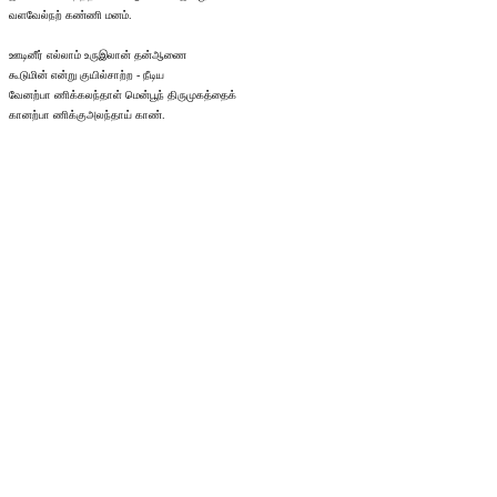
வளவேல்நற் கண்ணி மனம்.
ஊடினீர் எல்லாம் உருஇலான் தன்ஆணை
கூடுமின் என்று குயில்சாற்ற - நீடிய
வேனற்பா ணிக்கலந்தாள் மென்பூந் திருமுகத்தைக்
கானற்பா ணிக்குஅலந்தாய் காண்.