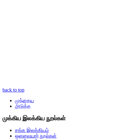
back to top
முந்தைய
அடுத்த
முக்கிய இலக்கிய நூல்கள்
சங்க இலக்கியம்
ஒளவையார் நூல்கள்