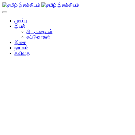
முகப்பு
இயல்
சிறுகதைகள்
கட்டுரைகள்
இசை
நாடகம்
கவிதை