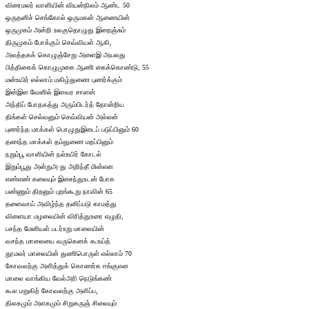
விரைமலர் வாளியின் வியன்நிலம் ஆண்ட 50
ஒருதனிச் செங்கோல் ஒருமகன் ஆணையின்
ஒருமுகம் அன்றி உலகுதொழுது இறைஞ்சும்
திருமுகம் போக்கும் செவ்வியள் ஆகி,
அலத்தகக் கொழுஞ்சேறு அளைஇ அயலது
பித்திகைக் கொழுமுகை ஆணி கைக்கொண்டு, 55
மன்உயிர் எல்லாம் மகிழ்துணை புணர்க்கும்
இன்இள வேனில் இளவர சாளன்
அந்திப் போதகத்து அரும்பிடர்த் தோன்றிய
திங்கள் செல்வனும் செவ்வியன் அல்லன்
புணர்ந்த மாக்கள் பொழுதுஇடைப் படுப்பினும் 60
தணந்த மாக்கள் தம்துணை மறப்பினும்
நறும்பூ வாளியின் நல்உயிர் கோடல்
இறும்பூது அன்றுஅ·து அறிந்தீ மின்என
எண்எண் கலையும் இசைந்துஉடன் போக
பண்ணும் திறனும் புறங்கூறு நாவின் 65
தளைவாய் அவிழ்ந்த தனிப்படு காமத்து
விளையா மழலையின் விரித்துஉரை எழுதி,
பசந்த மேனியள் படர்உறு மாலையின்
வசந்த மாலையை வருகெனக் கூஉய்த்
தூமலர் மாலையின் துணிபொருள் எல்லாம் 70
கோவலற்கு அளித்துக் கொணர்க ஈங்குஎன
மாலை வாங்கிய வேல்அரி நெடுங்கண்
கூல மறுகிற் கோவலற்கு அளிப்ப,
திலகமும் அளகமும் சிறுகருஞ் சிலையும்