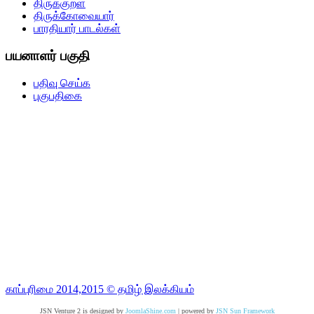
திருக்குறள்
திருக்கோவையார்
பாரதியார் பாடல்கள்
பயனாளர் பகுதி
பதிவு செய்க
புகுபதிகை
காப்புரிமை 2014,2015 © தமிழ் இலக்கியம்
JSN Venture 2 is designed by
JoomlaShine.com
| powered by
JSN Sun Framework