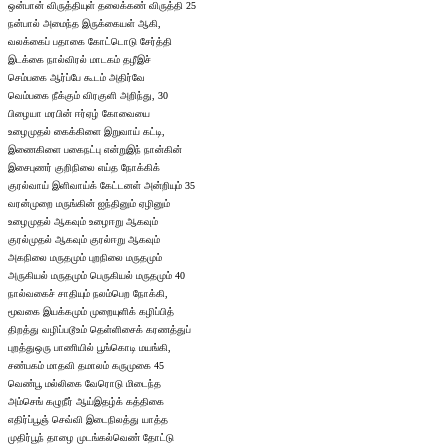
ஒன்பான் விருத்தியுள் தலைக்கண் விருத்தி 25
நன்பால் அமைந்த இருக்கையள் ஆகி,
வலக்கைப் பதாகை கோட்டொடு சேர்த்தி
இடக்கை நால்விரல் மாடகம் தழீஇச்
செம்பகை ஆர்ப்பே கூடம் அதிர்வே
வெம்பகை நீக்கும் விரகுளி அறிந்து, 30
பிழையா மரபின் ஈர்ஏழ் கோவையை
உழைமுதல் கைக்கிளை இறுவாய் கட்டி,
இணைகிளை பகைநட்பு என்றுஇந் நான்கின்
இசைபுணர் குறிநிலை எய்த நோக்கிக்
குரல்வாய் இளிவாய்க் கேட்டனள் அன்றியும் 35
வரன்முறை மருங்கின் ஐந்தினும் ஏழினும்
உழைமுதல் ஆகவும் உழைஈறு ஆகவும்
குரல்முதல் ஆகவும் குரல்ஈறு ஆகவும்
அகநிலை மருதமும் புறநிலை மருதமும்
அருகியல் மருதமும் பெருகியல் மருதமும் 40
நால்வகைச் சாதியும் நலம்பெற நோக்கி,
மூவகை இயக்கமும் முறையுளிக் கழிப்பித்
திறத்து வழிப்படூஉம் தெள்ளிசைக் கரணத்துப்
புறத்துஒரு பாணியில் பூங்கொடி மயங்கி,
சண்பகம் மாதவி தமாலம் கருமுகை 45
வெண்பூ மல்லிகை வேரொடு மிடைந்த
அம்செங் கழுநீர் ஆய்இதழ்க் கத்திகை
எதிர்ப்பூஞ் செவ்வி இடைநிலத்து யாத்த
முதிர்பூந் தாழை முடங்கல்வெண் தோட்டு