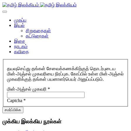
முகப்பு
இயல்
சிறுகதைகள்
கட்டுரைகள்
இசை
நாடகம்
கவிதை
தயவுசெய்து தங்கள் சேவைக்கணக்கிற்குத் தொடர்புடைய
மின்-அஞ்சல் முகவரியை நிரப்புக. கோப்பில் உள்ள மின்-அஞ்சல்
முகவரிக்குத் தங்கள் பயனாளர்பெயர் அனுப்பப்படும்.
மின்-அஞ்சல் முகவரி
*
Captcha
*
சமர்ப்பிக்க
முக்கிய இலக்கிய நூல்கள்