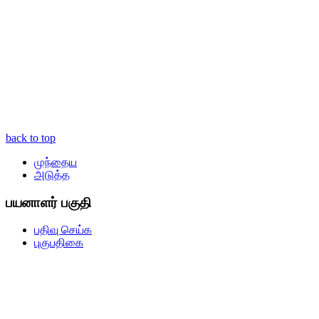
back to top
முந்தைய
அடுத்த
பயனாளர் பகுதி
பதிவு செய்க
புகுபதிகை