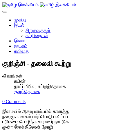
முகப்பு
இயல்
சிறுகதைகள்
கட்டுரைகள்
இசை
நாடகம்
கவிதை
குறிஞ்சி - தலைவி கூற்று
விவரங்கள்
கபிலர்
தாய்ப் பிரிவு:
எட்டுத்தொகை
குறுந்தொகை
0 Comments
இனமயில் அகவு மரம்பயில் கானத்து
நரைமுக ஊகம் பார்ப்பொடு பனிப்பப்
படுமழை பொழிந்த சாரலவர் நாட்டுக்
குன்ற நோக்கினென் தோழி