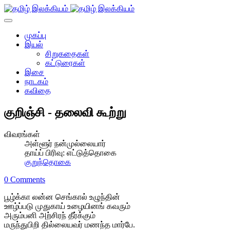
முகப்பு
இயல்
சிறுகதைகள்
கட்டுரைகள்
இசை
நாடகம்
கவிதை
குறிஞ்சி - தலைவி கூற்று
விவரங்கள்
அள்ளூர் நன்முல்லையார்
தாய்ப் பிரிவு:
எட்டுத்தொகை
குறுந்தொகை
0 Comments
பூழ்க்கா லன்ன செங்கால் உழுந்தின்
ஊழ்ப்படு முதுகாய் உழையினங் கவரும்
அரும்பனி அற்சிரந் தீர்க்கும்
மருந்துபிறி தில்லையவர் மணந்த மார்பே.