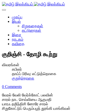
முகப்பு
இயல்
சிறுகதைகள்
கட்டுரைகள்
இசை
நாடகம்
கவிதை
குறிஞ்சி - தோழி கூற்று
விவரங்கள்
கபிலர்
தாய்ப் பிரிவு:
எட்டுத்தொகை
குறுந்தொகை
0 Comments
வேரல் வேலி வேர்க்கோட் பலவின்
சாரல் நாட செவ்வியை ஆகுமதி
யாரஃ தறிந்திசி னோரே சாரல்
சிறுகோட்டுப் பெரும்பழந் தூங்கி யாங்கிவள்