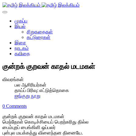
முகப்பு
இயல்
சிறுகதைகள்
கட்டுரைகள்
இசை
நாடகம்
கவிதை
குன்றக் குறவன் காதல் மடமகள்
விவரங்கள்
பல ஆசிரியர்கள்
தாய்ப் பிரிவு:
எட்டுத்தொகை
ஐங்குறு நூறு
0 Comments
குன்றக் குறவன் காதல் மடமகள்
மெந்தோள் கொடிச்சியைப் பெறற்கரிது தில்ல
பைம்புறப் பைங்கிளி ஒப்பலர்
புன்புல மயக்கத்து விளைந்தன தினையே.