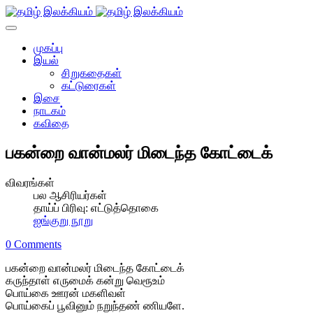
முகப்பு
இயல்
சிறுகதைகள்
கட்டுரைகள்
இசை
நாடகம்
கவிதை
பகன்றை வான்மலர் மிடைந்த கோட்டைக்
விவரங்கள்
பல ஆசிரியர்கள்
தாய்ப் பிரிவு:
எட்டுத்தொகை
ஐங்குறு நூறு
0 Comments
பகன்றை வான்மலர் மிடைந்த கோட்டைக்
கருந்தாள் எருமைக் கன்று வெரூஉம்
பொய்கை ஊரன் மகளிவள்
பொய்கைப் பூவினும் நறுந்தண் ணியளே.