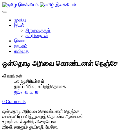
முகப்பு
இயல்
சிறுகதைகள்
கட்டுரைகள்
இசை
நாடகம்
கவிதை
ஒள்தொடி அரிவை கொண்டனள் நெஞ்சே
விவரங்கள்
பல ஆசிரியர்கள்
தாய்ப் பிரிவு:
எட்டுத்தொகை
ஐங்குறு நூறு
0 Comments
ஒள்தொடி அரிவை கொண்டனள் நெஞ்சே
வண்டிமிர் பனித்துறைத் தொண்டி ஆங்கண்
உரவுக் கடல்ஒலித் திரையென
இரவி னானும் துயிலறி யேனே.