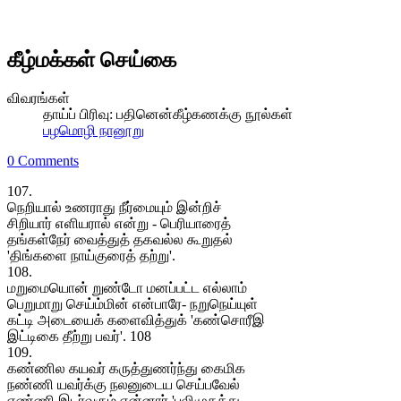
கீழ்மக்கள் செய்கை
விவரங்கள்
தாய்ப் பிரிவு:
பதினென்கீழ்கணக்கு நூல்கள்
பழமொழி நானூறு
0 Comments
107.
நெறியால் உணராது நீர்மையும் இன்றிச்
சிறியார் எளியரால் என்று - பெரியாரைத்
தங்கள்நேர் வைத்துத் தகவல்ல கூறுதல்
'திங்களை நாய்குரைத் தற்று'.
108.
மறுமையொன் றுண்டோ மனப்பட்ட எல்லாம்
பெறுமாறு செய்ம்மின் என்பாரே- நறுநெய்யுள்
கட்டி அடையைக் களைவித்துக் 'கண்சொரீஇ
இட்டிகை தீற்று பவர்'. 108
109.
கண்ணில கயவர் கருத்துணர்ந்து கைமிக
நண்ணி யவர்க்கு நலனுடைய செய்பவேல்
எண்ணி இடர்வரும் என்னார் 'புலிமுகத்து