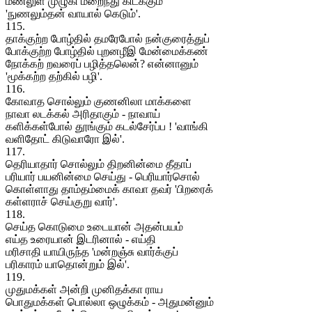
மணலுள் முழுகி மறைந்து கிடக்கும்
'நுணலும்தன் வாயால் கெடும்'.
115.
தாக்குற்ற போழ்தில் தமரேபோல் நன்குரைத்துப்
போக்குற்ற போழ்தில் புறனழீஇ மேன்மைக்கண்
நோக்கற் றவரைப் பழித்தலென்? என்னானும்
'மூக்கற்ற தற்கில் பழி'.
116.
கோவாத சொல்லும் குணனிலா மாக்களை
நாவா லடக்கல் அரிதாகும் - நாவாய்
களிக்கள்போல் தூங்கும் கடல்சேர்ப்ப ! 'வாங்கி
வளிதோட் கிடுவாரோ இல்'.
117.
தெரியாதார் சொல்லும் திறனின்மை தீதாப்
பரியார் பயனின்மை செய்து - பெரியார்சொல்
கொள்ளாது தாம்தம்மைக் காவா தவர் 'பிறரைக்
கள்ளராச் செய்குறு வார்'.
118.
செய்த கொடுமை உடையான் அதன்பயம்
எய்த உரையான் இடரினால் - எய்தி
மரிசாதி யாயிருந்த 'மன்றஞ்சு வார்க்குப்
பரிகாரம் யாதொன்றும் இல்'.
119.
முதுமக்கள் அன்றி முனிதக்கா ராய
பொதுமக்கள் பொல்லா ஒழுக்கம் - அதுமன்னும்