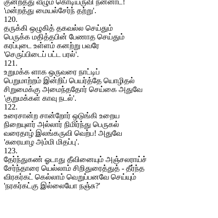
குன்றத்து வீழும் கொடியருவி நன்னாட!
'மன்றத்து மையல்சேர்ந் தற்று'.
120.
தருக்கி ஒழுகித் தகவல்ல செய்தும்
பெருக்க மதித்தபின் பேணாத செய்தும்
கரப்புடை உள்ளம் கனற்று பவரே
'செருப்பிடைப் பட்ட பரல்'.
121.
உறுமக்க ளாக ஒருவரை நாட்டிப்
பெறுமாற்றம் இன்றிப் பெயர்த்தே யொழிதல்
சிறுமைக்கு அமைந்ததோர் செய்கை அதுவே
'குறுமக்கள் காவு நடல்'.
122.
உரைசான்ற சான்றோர் ஒடுங்கி உறைய
நிறையுளர் அல்லார் நிமிர்ந்து பெருகல்
வரைதாழ் இலங்கருவி வெற்ப! அதுவே
'சுரையாழ அம்மி மிதப்பு'.
123.
தேர்ந்துகண் ஓடாது தீவினையும் அஞ்சலராய்ச்
சேர்ந்தாரை யெல்லாம் சிறிதுரைத்துத் - தீர்ந்த
விரகர்கட் கெல்லாம் வெறுப்பனவே செய்யும்
'நரகர்கட்கு இல்லையோ நஞ்சு?'