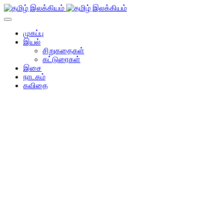
முகப்பு
இயல்
சிறுகதைகள்
கட்டுரைகள்
இசை
நாடகம்
கவிதை