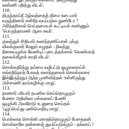
உண்ணி பறித்து விடல்'.
110.
திருந்தாய்நீ ஆர்வத்தைத் தீமை உடையார்
வருந்தினார் என்றே வயப்படுவ துண்டோ ?
அரிந்தரிகால் பெய்தமையக் கூட்டியக் கண்ணும்
'பொருந்தாமண் ஆகா சுவர்'.
111.
குலத்துச் சிறியார் கலாந்தணிப்பான் புக்கு
விலக்குவார் மேலும் எழுதல் - நிலத்து
நிலையழுங்க வேண்டிப் புடைத்தக்கால் 'வெண்மாத்
தலைக்கீழாக் காதி விடல்'.
112.
சொல்எதிர்ந்து தம்மை வழிபட்டு ஒழுகலராய்க்
கல்எறிந்தாற் போலத் கலாந்தலைக் கொள்வாரை
இல்இருந்(து) ஆற்ற முனிவித்தல் 'உள்ளிருந்து
அச்சாணி தாம்கழிக்கு மாறு'.
113.
நாணார் பரியார் நயனில செய்தொழுகும்
பேணா அறிவிலா மக்களைப் பேணி
ஒழுக்கி அவரோடு உடனுறை செய்தல்
'புழுப்பெய்து புண்பொதியு மாறு'.
114.
பொல்லாத சொல்லி மறைத்தொழுகும் பேதைதன்
சொல்லாலே தன்னைத் துயர்ப்படுக்கும் - நல்லாய் !