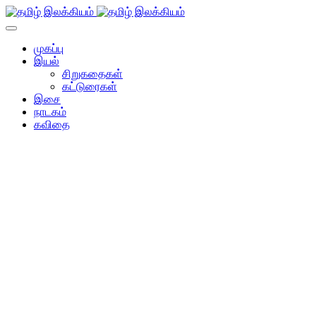
முகப்பு
இயல்
சிறுகதைகள்
கட்டுரைகள்
இசை
நாடகம்
கவிதை