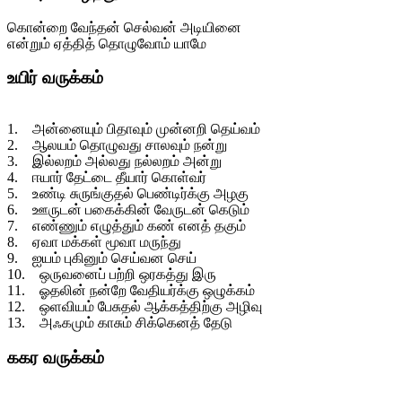
கொன்றை வேந்தன் செல்வன் அடியினை
என்றும் ஏத்தித் தொழுவோம் யாமே
உயிர் வருக்கம்
1. அன்னையும் பிதாவும் முன்னறி தெய்வம்
2. ஆலயம் தொழுவது சாலவும் நன்று
3. இல்லறம் அல்லது நல்லறம் அன்று
4. ஈயார் தேட்டை தீயார் கொள்வர்
5. உண்டி சுருங்குதல் பெண்டிர்க்கு அழகு
6. ஊருடன் பகைக்கின் வேருடன் கெடும்
7. எண்ணும் எழுத்தும் கண் எனத் தகும்
8. ஏவா மக்கள் மூவா மருந்து
9. ஐயம் புகினும் செய்வன செய்
10. ஒருவனைப் பற்றி ஒரகத்து இரு
11. ஓதலின் நன்றே வேதியர்க்கு ஒழுக்கம்
12. ஒளவியம் பேசுதல் ஆக்கத்திற்கு அழிவு
13. அஃகமும் காசும் சிக்கெனத் தேடு
ககர வருக்கம்