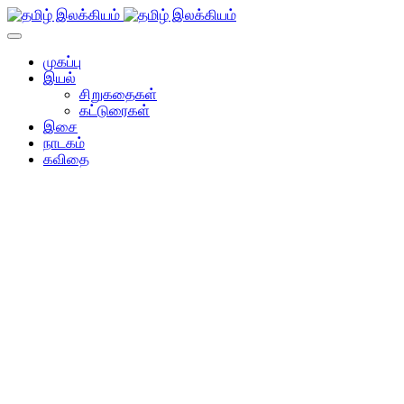
முகப்பு
இயல்
சிறுகதைகள்
கட்டுரைகள்
இசை
நாடகம்
கவிதை