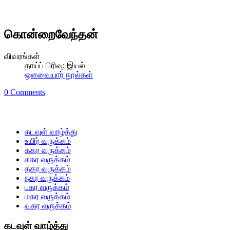
கொன்றைவேந்தன்
விவரங்கள்
தாய்ப் பிரிவு:
இயல்
ஒளவையார் நூல்கள்
0 Comments
கடவுள் வாழ்த்து
உயிர் வருக்கம்
ககர வருக்கம்
சகர வருக்கம்
தகர வருக்கம்
நகர வருக்கம்
பகர வருக்கம்
மகர வருக்கம்
வகர வருக்கம்
கடவுள் வாழ்த்து