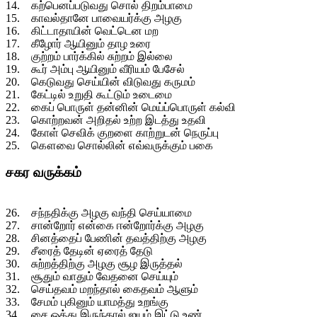
14. கற்பெனப்படுவது சொல் திறம்பாமை
15. காவல்தானே பாவையர்க்கு அழகு
16. கிட்டாதாயின் வெட்டென மற
17. கீழோர் ஆயினும் தாழ உரை
18. குற்றம் பார்க்கில் சுற்றம் இல்லை
19. கூர் அம்பு ஆயினும் வீரியம் பேசேல்
20. கெடுவது செய்யின் விடுவது கருமம்
21. கேட்டில் உறுதி கூட்டும் உடைமை
22. கைப் பொருள் தன்னின் மெய்ப்பொருள் கல்வி
23. கொற்றவன் அறிதல் உற்ற இடத்து உதவி
24. கோள் செவிக் குறளை காற்றுடன் நெருப்பு
25. கௌவை சொல்லின் எவ்வருக்கும் பகை
சகர வருக்கம்
26. சந்நதிக்கு அழகு வந்தி செய்யாமை
27. சான்றோர் என்கை ஈன்றோர்க்கு அழகு
28. சினத்தைப் பேணின் தவத்திற்கு அழகு
29. சீரைத் தேடின் ஏரைத் தேடு
30. சுற்றத்திற்கு அழகு சூழ இருத்தல்
31. சூதும் வாதும் வேதனை செய்யும்
32. செய்தவம் மறந்தால் கைதவம் ஆளும்
33. சேமம் புகினும் யாமத்து உறங்கு
34. சை ஒத்து இருந்தால் ஐயம் இட்டு உண்