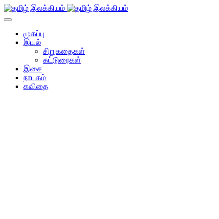
முகப்பு
இயல்
சிறுகதைகள்
கட்டுரைகள்
இசை
நாடகம்
கவிதை