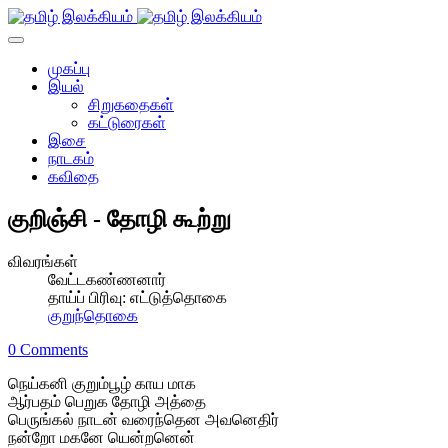
முகப்பு
இயல்
சிறுகதைகள்
கட்டுரைகள்
இசை
நாடகம்
கவிதை
குறிஞ்சி - தோழி கூற்று
விவரங்கள்
வேட்டகண்ணனார்
தாய்ப் பிரிவு:
எட்டுத்தொகை
குறுந்தொகை
0 Comments
நெய்கனி குறும்பூழ் காய மாக
ஆர்பதம் பெறுக தோழி அத்தை
பெருங்கல் நாடன் வரைந்தென அவனெதிர்
நன்றோ மகனே யென்றனென்