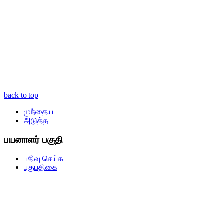
back to top
முந்தைய
அடுத்த
பயனாளர் பகுதி
பதிவு செய்க
புகுபதிகை