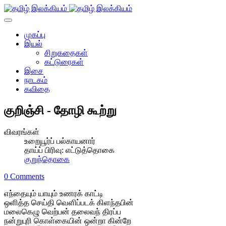
முகப்பு
இயல்
சிறுகதைகள்
கட்டுரைகள்
இசை
நாடகம்
கவிதை
குறிஞ்சி - தோழி கூற்று
விவரங்கள்
உறையூர்ப் பல்காயனார்
தாய்ப் பிரிவு:
எட்டுத்தொகை
குறுந்தொகை
0 Comments
எந்தையும் யாயும் உணரக் காட்டி
ஒளித்த செய்தி வௌிப்படக் கிளந்தபின்
மலைகெழு வெற்பன் தலைவந் திரப்ப
நன்றுபுரி கொள்கையின் ஒன்றா கின்றே