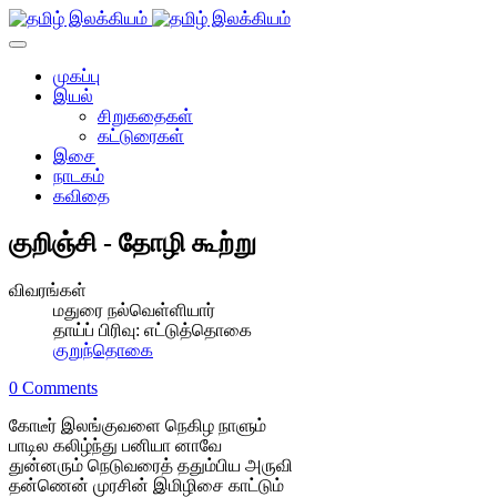
முகப்பு
இயல்
சிறுகதைகள்
கட்டுரைகள்
இசை
நாடகம்
கவிதை
குறிஞ்சி - தோழி கூற்று
விவரங்கள்
மதுரை நல்வெள்ளியார்
தாய்ப் பிரிவு:
எட்டுத்தொகை
குறுந்தொகை
0 Comments
கோடீர் இலங்குவளை நெகிழ நாளும்
பாடில கலிழ்ந்து பனியா னாவே
துன்னரும் நெடுவரைத் ததும்பிய அருவி
தன்ணென் முரசின் இமிழிசை காட்டும்