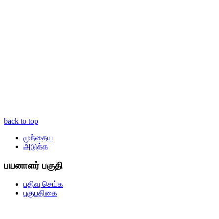
back to top
முந்தைய
அடுத்த
பயனாளர் பகுதி
பதிவு செய்க
புகுபதிகை