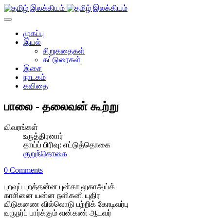
முகப்பு
இயல்
சிறுகதைகள்
கட்டுரைகள்
இசை
நாடகம்
கவிதை
பாலை - தலைவன் கூற்று
விவரங்கள்
உருத்திரனார்
தாய்ப் பிரிவு:
எட்டுத்தொகை
குறுந்தொகை
0 Comments
புறவுப் புறத்தன்ன புன்கா லுகாஅய்க்
காசினை யன்ன நளிகனி யுதிர
விடுகணை வில்லொடு பற்றிக் கோடிவர்பு
வருநர்ப் பார்க்கும் வன்கண் ஆடவர்