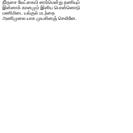
நீர்நசை வேட்கையி னார்மென்று தணியும்
இன்னாக் கானமும் இனிய பொன்னொடு
மணிமிடை யல்குல் மடந்தை
அணிமுலை யாக முயகினஞ் செலினே.