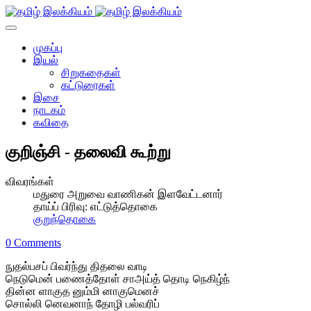
முகப்பு
இயல்
சிறுகதைகள்
கட்டுரைகள்
இசை
நாடகம்
கவிதை
குறிஞ்சி - தலைவி கூற்று
விவரங்கள்
மதுரை அறுவை வாணிகன் இளவேட்டனார்
தாய்ப் பிரிவு:
எட்டுத்தொகை
குறுந்தொகை
0 Comments
நுதல்பசப் பிவர்ந்து திதலை வாடி
நெடுமென் பணைத்தோள் சாஅய்த் தொடி நெகிழ்ந்
தின்ன ளாகுத னும்மி னாகுமெனச்
சொல்லி னெவனாந் தோழி பல்வரிப்