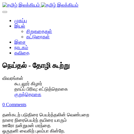
முகப்பு
இயல்
சிறுகதைகள்
கட்டுரைகள்
இசை
நாடகம்
கவிதை
நெய்தல் - தோழி கூற்று
விவரங்கள்
கூடலூர் கிழார்
தாய்ப் பிரிவு:
எட்டுத்தொகை
குறுந்தொகை
0 Comments
தண்கடற் படுதிரை பெயர்த்தலின் வெண்பறை
நாரை நிரைபெயர்ந் தயிரை யாரும்
ஊரோ நன்றுமன் மரந்தை
ஒருதனி வைகிற் புலம்பா கின்றே.